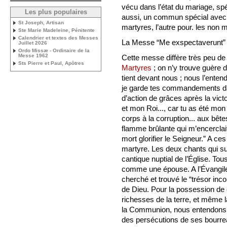
vécu dans l’état du mariage, spé
Les plus populaires
aussi, un commun spécial avec d
St Joseph, Artisan
martyres, l’autre pour. les non 
Ste Marie Madeleine, Pénitente
Calendrier et textes des Messes
La Messe “Me exspectaverunt”
Juillet 2026
Ordo Missæ - Ordinaire de la
Messe 1962
Cette messe diffère très peu de
Sts Pierre et Paul, Apôtres
Martyres
; on n’y trouve guère d
tient devant nous ; nous l’enten
je garde tes commandements da
d’action de grâces après la victo
et mon Roi..., car tu as été mo
corps à la corruption... aux bêt
flamme brûlante qui m’encerclait
mort glorifier le Seigneur.” A c
martyre. Les deux chants qui su
cantique nuptial de l’Église. To
comme une épouse. A l’Évangil
cherché et trouvé le “trésor inc
de Dieu. Pour la possession de c
richesses de la terre, et même la 
la Communion, nous entendons la
des persécutions de ses bourrea