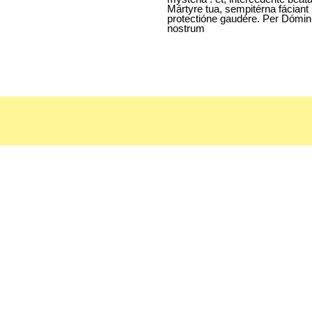
Mártyre tua, sempitérna fáciant
protectióne gaudére. Per Dómi
nostrum