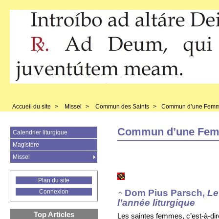
Accueil du site
>
Missel
>
Commun des Saints
>
Commun d’une Femm
Commun d’une Fem
Calendrier liturgique
Magistère
Missel
Plan du site
Dom Pius Parsch,
Le
Connexion
l’année liturgique
Top Articles
Les saintes femmes, c’est-à-dire