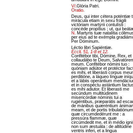
V/.
Glória Patri.
Oratio.
Deus, qui inter cétera poténtiæ
mirácula etiam in sexu frágili
victóriam martýrii contulísti :
concéde propítius ; ut, qui beát
N.
Martyris tuæ natalítia cólimu
per eius ad te exémpla gradiámu
Per Dóminum.
Léctio libri Sapiéntiæ.
Eccli. 51, 1-8 et 12.
Confitébor tibi, Dómine, Rex, et
collaudábo te Deum, Salvatóre
meum. Confitébor nómini tuo :
quóniam adiútor et protéctor fac
es mihi, et liberásti corpus me
perditióne, a láqueo línguæ iní
et a lábiis operántium mendáci
et in conspéctu astántium factu
es mihi adiutor. Et liberasti me
secúndum multitúdinem
misericórdiæ nóminis tui a
rugiéntibus, præparátis ad esc
de mánibus quæréntium ánima
meam, et de portis tribulatiónum
quæ circumdedérunt me : a
pressúra flammæ, quæ
circúmdedit me, et in médio igni
non sum æstuáta : de altitúdine
ventris inferi, et a lingua