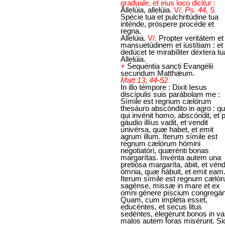
graduale, et eius loco dicitur :
Allelúia, allelúia.
V/.
Ps. 44, 5.
Spécie tua et pulchritúdine tua
inténde, próspere procéde et
regna.
Allelúia.
V/.
Propter veritátem et
mansuetúdinem et iustítiam : et
dedúcet te mirabíliter déxtera tu
Allelúia.
+
Sequéntia sancti Evangélii
secundum Matthǽum.
Matt 13, 44-52
In illo témpore : Dixit Iesus
discípulis suis parábolam me :
Símile est regnum cælórum
thesáuro abscóndito in agro : 
qui invénit homo, abscóndit, et 
gáudio illíus vadit, et vendit
univérsa, quæ habet, et emit
agrum illum. Iterum símile est
regnum cælórum hómini
negotiatóri, quærénti bonas
margarítas. Invénta autem una
pretiósa margaríta, ábiit, et vénd
ómnia, quæ hábuit, et emit eam
Iterum símile est regnum cæló
sagénse, missæ in mare et ex
omni génere píscium congregánt
Quam, cum impléta esset,
educéntes, et secus litus
sedéntes, elegérunt bonos in va
malos autem foras misérunt. Si