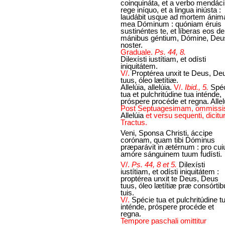
coinquináta, et a verbo mendácii
rege iníquo, et a lingua iniústa :
laudábit usque ad mortem ánim
mea Dóminum : quóniam éruis
sustinéntes te, et líberas eos de
mánibus géntium, Dómine, Deu
noster.
Graduale.
Ps. 44, 8.
Dilexísti iustítiam, et odísti
iniquitátem.
V/.
Proptérea unxit te Deus, De
tuus, óleo lætítiæ.
Allelúia, allelúia.
V/.
Ibid., 5.
Spé
tua et pulchritúdine tua inténde,
próspere procéde et regna. Allel
Post Septuagesimam, ommissi
Allelúia
et versu sequenti, dicitu
Tractus.
Veni, Sponsa Christi, áccipe
corónam, quam tibi Dóminus
præparávit in ætérnum : pro cui
amóre sánguinem tuum fudísti.
V/.
Ps. 44, 8 et 5.
Dilexísti
iustítiam, et odísti iniquitátem :
proptérea unxit te Deus, Deus
tuus, óleo lætítiæ præ consórtib
tuis.
V/.
Spécie tua et pulchritúdine t
inténde, próspere procéde et
regna.
Tempore paschali omittitur