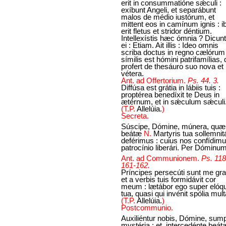
erit in consummatióne sǽculi :
exíbunt Angeli, et separábunt
malos de médio iustórum, et
mittent eos in camínum ignis : ib
erit fletus et stridor déntium.
Intellexístis hæc ómnia ? Dicunt
ei : Etiam. Ait illis : Ideo omnis
scriba doctus in regno cælórum
símilis est hómini patrifamílias, 
profert de thesáuro suo nova et
vétera.
Ant. ad Offertorium.
Ps. 44. 3.
Diffúsa est grátia in lábiis tuis :
proptérea benedíxit te Deus in
ætérnum, et in sǽculum sǽculi
(T.P.
Allelúia.
)
Secreta.
Súscipe, Dómine, múnera, quæ 
beátæ
N.
Martyris tua sollemnit
deférimus : cuius nos confídim
patrocínio liberári. Per Dóminu
Ant. ad Communionem.
Ps. 118
161-162.
Príncipes persecúti sunt me grat
et a verbis tuis formidávit cor
meum : lætábor ego super elóq
tua, quasi qui invénit spólia mult
(T.P.
Allelúia.
)
Postcommunio.
Auxiliéntur nobis, Dómine, sum
mystéria : et, intercedénte beát