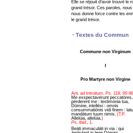
Elle se réjouit d’avoir trouvé 
grand trésor. Ces paroles, nous 
nous donne force contre les enn
le grand trésor.
Textes du Commun
Commune non Virginum
I
Pro Martyre non Virgine
Ant. ad Introitum.
Ps. 118, 95-96
Me exspectavérunt peccatóres,
pérderent me : testimónia tua,
Dómine, intelléxi : omnis
consummatiónis vidi finem : la
mandátum tuum nimis.
(T.P.
Allelúia, allelúia.
)
Ps. Ibid., 1.
Beáti immaculáti in via : qui
ámbulant in lege Dómini.