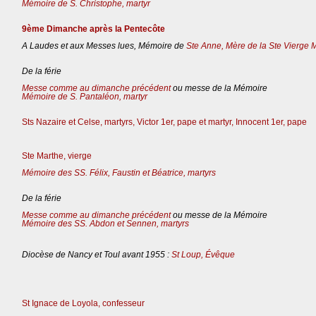
Mémoire de S. Christophe, martyr
9ème Dimanche après la Pentecôte
A Laudes et aux Messes lues, Mémoire de
Ste Anne, Mère de la Ste Vierge 
De la férie
Messe comme au dimanche précédent
ou messe de la Mémoire
Mémoire de S. Pantaléon, martyr
Sts Nazaire et Celse, martyrs, Victor 1er, pape et martyr, Innocent 1er, pape
Ste Marthe, vierge
Mémoire des SS. Félix, Faustin et Béatrice, martyrs
De la férie
Messe comme au dimanche précédent
ou messe de la Mémoire
Mémoire des SS. Abdon et Sennen, martyrs
Diocèse de Nancy et Toul avant 1955 :
St Loup, Évêque
St Ignace de Loyola, confesseur