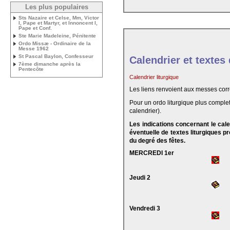
Les plus populaires
Sts Nazaire et Celse, Mm, Victor
I, Pape et Martyr, et Innoncent I,
Pape et Conf.
Ste Marie Madeleine, Pénitente
Ordo Missæ - Ordinaire de la
Messe 1962
St Pascal Baylon, Confesseur
Calendrier et textes
7ème dimanche après la
Pentecôte
Calendrier liturgique
Les liens renvoient aux messes cor
Pour un ordo liturgique plus complet
calendrier).
Les indications concernant le cal
éventuelle de textes liturgiques 
du degré des fêtes.
MERCREDI 1er
Jeudi 2
Vendredi 3