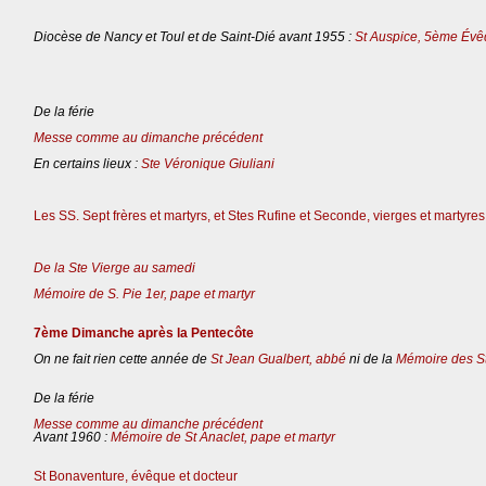
Diocèse de Nancy et Toul et de Saint-Dié avant 1955 :
St Auspice, 5ème Évê
De la férie
Messe comme au dimanche précédent
En certains lieux :
Ste Véronique Giuliani
Les SS. Sept frères et martyrs, et Stes Rufine et Seconde, vierges et martyres
De la Ste Vierge au samedi
Mémoire de S. Pie 1er, pape et martyr
7ème Dimanche après la Pentecôte
On ne fait rien cette année de
St Jean Gualbert, abbé
ni de la
Mémoire des St
De la férie
Messe comme au dimanche précédent
Avant 1960 :
Mémoire de St Anaclet, pape et martyr
St Bonaventure, évêque et docteur