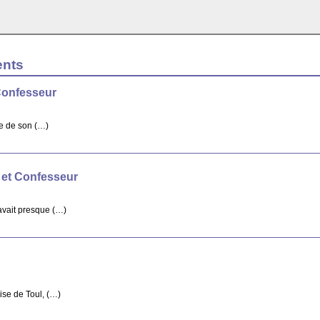
ents
Confesseur
re de son (…)
 et Confesseur
avait presque (…)
ise de Toul, (…)