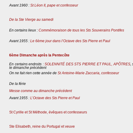
Avant 1960 :
St Léon II, pape et confesseur
De la Ste Vierge au samedi
En certains lieux :
Commémoraison de tous les Sts Souverains Pontifes
Avant 1955 :
Le 6ème jour dans l’Octave des Sts Pierre et Paul
6ème Dimanche après la Pentecôte
En certains endroits :
SOLENNITÉ DES STS PIERRE ET PAUL, APÔTRES
,
le dimanche précédent
On ne fait rien cette année de
St Antoine-Marie Zaccaria, confesseur
De la férie
Messe comme au dimanche précédent
Avant 1955 :
L’Octave des Sts Pierre et Paul
St Cyrille et St Méthode, évêques et confesseurs
Ste Elisabeth, reine du Portugal et veuve