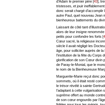
d’Adam le premier père
[
43
]
, tr
tristesses, et jouir ineffableme
donc serait chargé d’accomplir 
autre Paul, quel nouveau Jean ma
bienheureux battements du div
Laissant de côté tant d’illustrat
alors de leur insigne renommée l
petits pour confondre les forts
[
Cœur sacré, la religieuse inco
siècle il avait négligé les Doct
âge, pour solliciter auprès de l
l’institution de la fête du Corp
glorification de son Cœur divin 
de Paray-le-Monial, que le mond
le nom de la Bienheureuse Marg
Marguerite-Marie reçut donc po
sommets, où il était resté com
le trésor révélé à sainte Gertrude
l’adaptant à cette vulgarisation 
suprême offert au monde contre 
de son cœur engourdis par l’âge
fidèles pour tous les mépris, tou