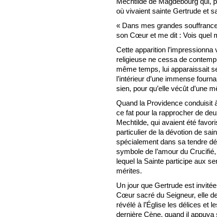
Mechtilde de Magdebourg qui, plu
où vivaient sainte Gertrude et s
« Dans mes grandes souffrances,
son Cœur et me dit : Vois quel ma
Cette apparition l’impressionna 
religieuse ne cessa de contempl
même temps, lui apparaissait s
l’intérieur d’une immense fourn
sien, pour qu’elle vécût d’une m
Quand la Providence conduisit à
ce fat pour la rapprocher de deux
Mechtilde, qui avaient été favo
particulier de la dévotion de sai
spécialement dans sa tendre dév
symbole de l’amour du Crucifié
lequel la Sainte participe aux
mérites.
Un jour que Gertrude est invitée
Cœur sacré du Seigneur, elle de
révélé à l’Église les délices et 
dernière Cène, quand il appuya s