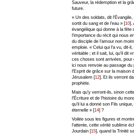
Sauveur, la rédemption et la grâ
future.
« Un des soldats, dit l’Évangile, 
sortit du sang et de l’eau »
[
10
]
.
évangélique qui donne à la fête 
l’importance du récit qui nous en
du disciple de l’amour non moins 
emploie. « Celui qui l’a vu, dit-
véritable ; et il sait, lui, qu’il 
ces choses sont arrivées, pour q
ici nous renvoie au passage du 
l’Esprit de grâce sur la maison d
Jérusalem
[
12
]
. Et ils verront d
prophète.
Mais qu’y verront-ils, sinon cett
l’Écriture et de l’histoire du mo
qu’il lui a donné son Fils unique,
éternelle »
[
14
]
?
Voilée sous les figures et mont
l’attente, cette vérité sublime éc
Jourdain
[
15
]
, quand la Trinité s