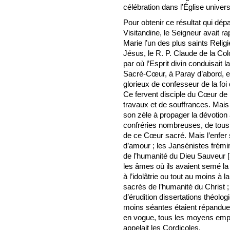
célébration dans l’Église univers
Pour obtenir ce résultat qui dép
Visitandine, le Seigneur avait 
Marie l’un des plus saints Reli
Jésus, le R. P. Claude de la Co
par où l’Esprit divin conduisait 
Sacré-Cœur, à Paray d’abord, et j
glorieux de confesseur de la foi
Ce fervent disciple du Cœur de
travaux et de souffrances. Mais
son zèle à propager la dévotion
confréries nombreuses, de tous 
de ce Cœur sacré. Mais l’enfer 
d’amour ; les Jansénistes frémir
de l’humanité du Dieu Sauveur
[
les âmes où ils avaient semé la 
à l’idolâtrie ou tout au moins 
sacrés de l’humanité du Christ ;
d’érudition dissertations théolo
moins séantes étaient répandue
en vogue, tous les moyens empl
appelait les Cordicoles.