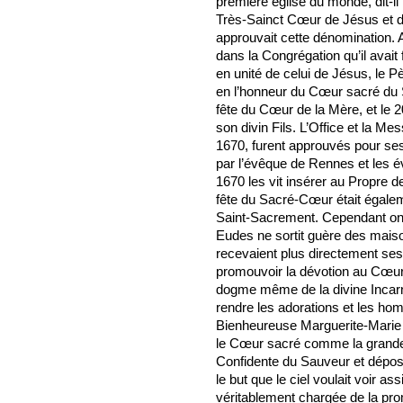
première église du monde, dit-il
Très-Sainct Cœur de Jésus et d
approuvait cette dénomination. 
dans la Congrégation qu’il avait
en unité de celui de Jésus, le P
en l’honneur du Cœur sacré du S
fête du Cœur de la Mère, et le 2
son divin Fils. L’Office et la M
1670, furent approuvés pour ses
par l’évêque de Rennes et les
1670 les vit insérer au Propre d
fête du Sacré-Cœur était égale
Saint-Sacrement. Cependant on pe
Eudes ne sortit guère des maison
recevaient plus directement ses i
promouvoir la dévotion au Cœur 
dogme même de la divine Incarnat
rendre les adorations et les hom
Bienheureuse Marguerite-Marie 
le Cœur sacré comme la grande v
Confidente du Sauveur et déposit
le but que le ciel voulait voir ass
véritablement chargée de la pr