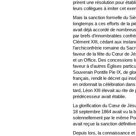
prirent une résolution pour établ
leurs collègues à imiter cet exe
Mais la sanction formelle du Si
longtemps à ces efforts de la p
avait déjà accordé de nombreus
par brefs d’innombrables confr
Clément XIII, cédant aux insta
l’archiconfrérie romaine du Sacr
faveur de la fête du Cœur de Jé
et un Office. Des concessions l
faveur à d’autres Églises particu
Souverain Pontife Pie IX, de glor
français, rendit le décret qui in
en ordonnait la célébration dans 
tard, Léon XIII élevait au rite d
prédécesseur avait établie.
La glorification du Cœur de Jés
18 septembre 1864 avait vu la b
solennellement par le même Pont
avait reçue la sanction définitiv
Depuis lors, la connaissance e