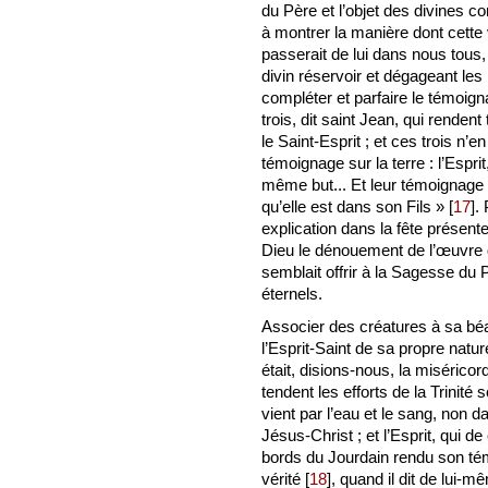
du Père et l’objet des divines 
à montrer la manière dont cette 
passerait de lui dans nous tous,
divin réservoir et dégageant les
compléter et parfaire le témoigna
trois, dit saint Jean, qui rendent
le Saint-Esprit ; et ces trois n’en
témoignage sur la terre : l’Esprit
même but... Et leur témoignage e
qu’elle est dans son Fils »
[
17
]
.
explication dans la fête présen
Dieu le dénouement de l’œuvre di
semblait offrir à la Sagesse du
éternels.
Associer des créatures à sa béat
l’Esprit-Saint de sa propre natu
était, disions-nous, la miséricor
tendent les efforts de la Trinité 
vient par l’eau et le sang, non d
Jésus-Christ ; et l’Esprit, qui de
bords du Jourdain rendu son tém
vérité
[
18
]
, quand il dit de lui-m