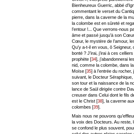
Bienheureux Guerric, abbé d’Ig
commentant le verset du Cantiq
pierre, dans la caverne de la mur
la colombe est en sûreté et rega
l’entour !... Que verrons-nous pa
âme et passé jusqu’à son Cœur, v
Cœur, le mystère de l’amour, les
Qu’y a-t-il en vous, ô Seigneur
bonté ? J’irai, j’irai à ces cellie
prophète
[
34
]
, j’abandonnerai les
nid, comme la colombe, dans la
Moïse
[
35
]
à l’entrée du rocher, 
suivant, le Docteur Séraphique, 
son tour et la naissance de la n
lance de Saül dirigée contre Davi
creuser dans Celui dont le fils de
est le Christ
[
38
]
, la caverne aux
colombes
[
39
]
.
Mais nous ne pouvons qu’effleu
la voix des Docteurs. Au reste, l
se confond le plus souvent, pou
celui des autres plaies sacrée