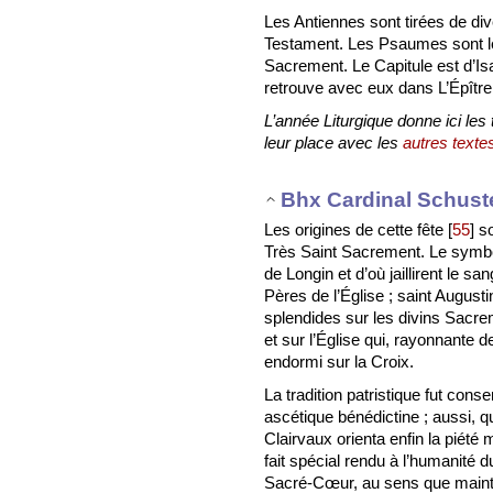
Les Antiennes sont tirées de div
Testament. Les Psaumes sont l
Sacrement. Le Capitule est d’Is
retrouve avec eux dans L’Épître
L’année Liturgique donne ici les
leur place avec les
autres textes
Bhx Cardinal Schust
Les origines de cette fête
[
55
]
so
Très Saint Sacrement. Le symbo
de Longin et d’où jaillirent le sa
Pères de l’Église ; saint Augus
splendides sur les divins Sac
et sur l’Église qui, rayonnante 
endormi sur la Croix.
La tradition patristique fut cons
ascétique bénédictine ; aussi, q
Clairvaux orienta enfin la piété
fait spécial rendu à l’humanité 
Sacré-Cœur, au sens que maintenan