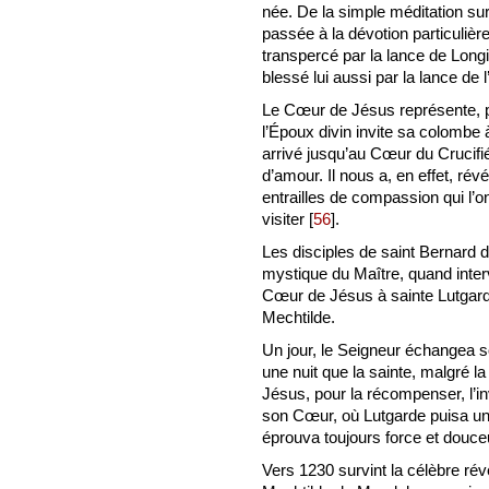
née. De la simple méditation sur 
passée à la dévotion particulière
transpercé par la lance de Longi
blessé lui aussi par la lance de 
Le Cœur de Jésus représente, p
l’Époux divin invite sa colombe 
arrivé jusqu’au Cœur du Crucifi
d’amour. Il nous a, en effet, ré
entrailles de compassion qui l’o
visiter
[
56
]
.
Les disciples de saint Bernard 
mystique du Maître, quand inter
Cœur de Jésus à sainte Lutgarde
Mechtilde.
Un jour, le Seigneur échangea s
une nuit que la sainte, malgré la m
Jésus, pour la récompenser, l’in
son Cœur, où Lutgarde puisa une t
éprouva toujours force et douce
Vers 1230 survint la célèbre rév