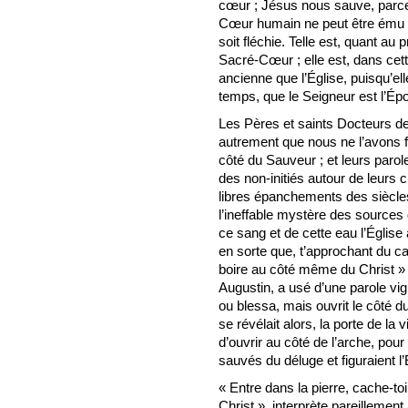
cœur ; Jésus nous sauve, parce 
Cœur humain ne peut être ému e
soit fléchie. Telle est, quant au 
Sacré-Cœur ; elle est, dans cett
ancienne que l’Église, puisqu’el
temps, que le Seigneur est l’Épo
Les Pères et saints Docteurs d
autrement que nous ne l’avons fa
côté du Sauveur ; et leurs parol
des non-initiés autour de leurs 
libres épanchements des siècles 
l’ineffable mystère des sources
ce sang et de cette eau l’Église 
en sorte que, t’approchant du ca
boire au côté même du Christ »
Augustin, a usé d’une parole vigi
ou blessa, mais ouvrit le côté du
se révélait alors, la porte de la 
d’ouvrir au côté de l’arche, pou
sauvés du déluge et figuraient l’
« Entre dans la pierre, cache-to
Christ », interprète pareillement