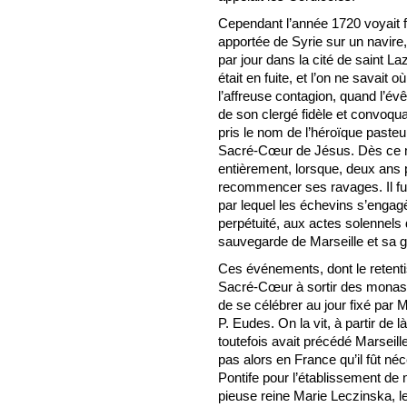
Cependant l’année 1720 voyait fo
apportée de Syrie sur un navire, 
par jour dans la cité de saint 
était en fuite, et l’on ne savait 
l’affreuse contagion, quand l’év
de son clergé fidèle et convoqu
pris le nom de l’héroïque paste
Sacré-Cœur de Jésus. Dès ce mom
entièrement, lorsque, deux ans p
recommencer ses ravages. Il fut
par lequel les échevins s’engag
perpétuité, aux actes solennels de
sauvegarde de Marseille et sa gl
Ces événements, dont le retent
Sacré-Cœur à sortir des monast
de se célébrer au jour fixé par 
P. Eudes. On la vit, à partir de
toutefois avait précédé Marseille
pas alors en France qu’il fût néc
Pontife pour l’établissement de
pieuse reine Marie Leczinska, l