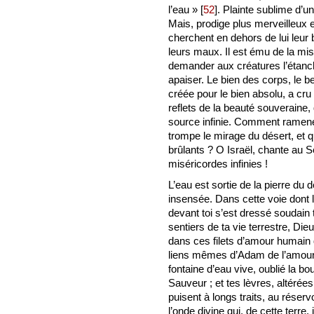
l’eau »
[
52
]
. Plainte sublime d’un 
Mais, prodige plus merveilleux e
cherchent en dehors de lui leur
leurs maux. Il est ému de la mi
demander aux créatures l’étanche
apaiser. Le bien des corps, le b
créée pour le bien absolu, a cru
reflets de la beauté souveraine, 
source infinie. Comment ramener
trompe le mirage du désert, et 
brûlants ? O Israël, chante au S
miséricordes infinies !
L’eau est sortie de la pierre du dé
insensée. Dans cette voie dont la
devant toi s’est dressé soudai
sentiers de ta vie terrestre, Dieu 
dans ces filets d’amour humain 
liens mêmes d’Adam de l’amour 
fontaine d’eau vive, oublié la b
Sauveur ; et tes lèvres, altéré
puisent à longs traits, au réser
l’onde divine qui, de cette terre, j