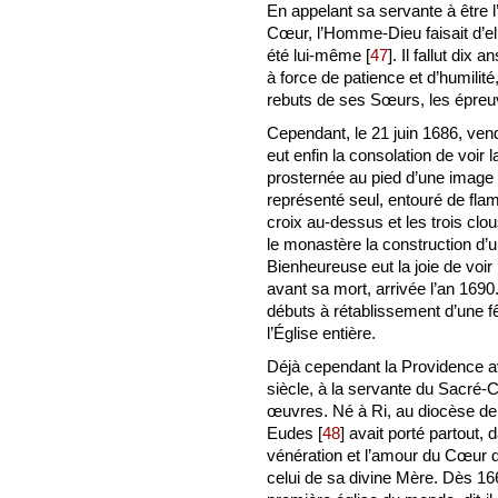
En appelant sa servante à être l’
Cœur, l’Homme-Dieu faisait d’ell
été lui-même
[
47
]
. Il fallut dix
à force de patience et d’humilit
rebuts de ses Sœurs, les épreu
Cependant, le 21 juin 1686, ven
eut enfin la consolation de voir
prosternée au pied d’une image 
représenté seul, entouré de fla
croix au-dessus et les trois c
le monastère la construction d’
Bienheureuse eut la joie de voir
avant sa mort, arrivée l’an 1690
débuts à rétablissement d’une fê
l’Église entière.
Déjà cependant la Providence av
siècle, à la servante du Sacré-
œuvres. Né à Ri, au diocèse de
Eudes
[
48
]
avait porté partout,
vénération et l’amour du Cœur d
celui de sa divine Mère. Dès 166