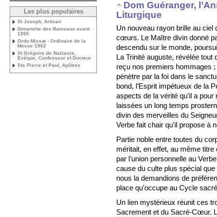
Dom Guéranger, l’A
Les plus populaires
Liturgique
St Joseph, Artisan
Un nouveau rayon brille au ciel d
Dimanche des Rameaux avant
1955
cœurs. Le Maître divin donné par
Ordo Missæ - Ordinaire de la
descendu sur le monde, poursui
Messe 1962
St Grégoire de Nazianze,
La Trinité auguste, révélée tout
Evêque, Confesseur et Docteur
reçu nos premiers hommages ; 
Sts Pierre et Paul, Apôtres
pénètre par la foi dans le sanctu
bond, l’Esprit impétueux de la 
aspects de la vérité qu’il a pou
laissées un long temps prostern
divin des merveilles du Seigneu
Verbe fait chair qu’il propose à 
Partie noble entre toutes du c
méritait, en effet, au même tit
par l’union personnelle au Verbe
cause du culte plus spécial que l
nous la demandions de préférence
place qu’occupe au Cycle sacré l
Un lien mystérieux réunit ces troi
Sacrement et du Sacré-Cœur. Le 