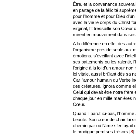
Être, et la convenance souveraine
en partage de la félicité suprêm
pour l’homme et pour Dieu d’un
avec la vie le corps du Christ f
virginal, fit tressaillir son Cœur
mirent en mouvement dans ses 
A la différence en effet des aut
l’organisme préside seule aux 
émotions, s’éveillant avec l’inte
ses battements ou les ralentir
l’origine à la loi d’un amour no
loi vitale, aussi brûlant dès sa 
Car l’amour humain du Verbe in
des créatures, ignora comme ell
Celui qui devait être notre frèr
chaque jour en mille manières no
Cœur.
Quand il parut ici-bas, l’homme a
beauté. Son cœur de chair lui se
chemin par où l’âme s’enfuyait 
le prodigue perd ses trésors
[
8
]