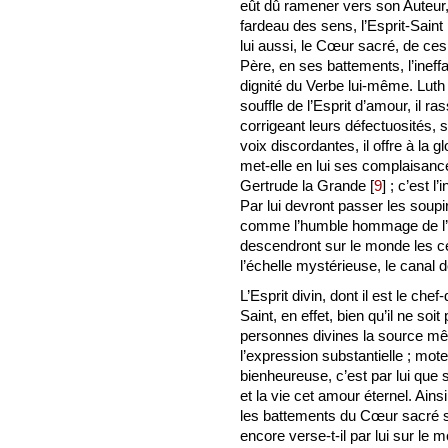
eût dû ramener vers son Auteur, e
fardeau des sens, l’Esprit-Saint p
lui aussi, le Cœur sacré, de ces
Père, en ses battements, l’ineff
dignité du Verbe lui-même. Luth 
souffle de l’Esprit d’amour, il 
corrigeant leurs défectuosités, 
voix discordantes, il offre à la g
met-elle en lui ses complaisance
Gertrude la Grande
[
9
]
; c’est l
Par lui devront passer les soup
comme l’humble hommage de l’in
descendront sur le monde les cé
l’échelle mystérieuse, le canal
L’Esprit divin, dont il est le che
Saint, en effet, bien qu’il ne soi
personnes divines la source mê
l’expression substantielle ; mote
bienheureuse, c’est par lui que s
et la vie cet amour éternel. Ain
les battements du Cœur sacré so
encore verse-t-il par lui sur le 