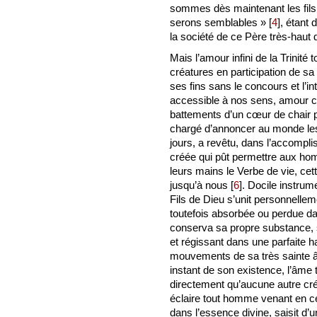
sommes dès maintenant les fils d
serons semblables »
[
4
]
, étant
la société de ce Père très-haut 
Mais l’amour infini de la Trinité 
créatures en participation de sa
ses fins sans le concours et l’i
accessible à nos sens, amour c
battements d’un cœur de chair p
chargé d’annoncer au monde les
jours, a revêtu, dans l’accomp
créée qui pût permettre aux ho
leurs mains le Verbe de vie, cett
jusqu’à nous
[
6
]
. Docile instrum
Fils de Dieu s’unit personnellem
toutefois absorbée ou perdue dan
conserva sa propre substance, s
et régissant dans une parfaite ha
mouvements de sa très sainte â
instant de son existence, l’âme 
directement qu’aucune autre cré
éclaire tout homme venant en 
dans l’essence divine, saisit d’