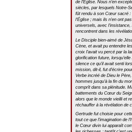
de l’Église. Nous n’en except
siècles, par lesquels Notre-Sei
fût rendu à son Cœur sacré : i
l’Église ; mais ils n’en ont p
universels, avec l’insistance, 
rencontrent dans les révélati
Le Disciple bien-aimé de Jésu
Cène, et avait pu entendre le
croix l’avait vu percé par la l
glorification future, lorsqu’el
silence ce qu’il avait senti l
mission, dit-il, fut d’écrire p
Verbe incréé de Dieu le Père, 
hommes jusqu’à la fin du mon
comprît dans sa plénitude. M
battements du Cœur du Seigne
alors que le monde vieilli et r
réchauffer à la révélation de
Gertrude fut choisie pour cett
tout ce que l’imagination de 
le Cœur divin lui apparaît c
les richesses ; tantôt c’est u