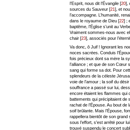
l’Esprit, nous dit l’Évangile
[
20
]
,
sources du Sauveur
[
21
]
, et no
l’accompagne. L’humanité, renaiss
dans le royaume de Dieu
[
22
]
; 
baptême, l’Église s’unit au Ver
Vraiment sommes-nous avec elle
chair
[
23
]
, associés pour l’étern
Va donc, ô Juif ! Ignorant les n
noces sacrées. Conduis l’Époux au
fois précieux dont sa mère la 
l’alliance ; et que de son Cœur so
sang qui forme sa dot. Pour cett
splendeurs de la céleste Jérusa
voie de l’amour ; la soif du dés
souffrance a passé sur lui, des
encore étaient les flammes qui 
battements qui précipitaient de
rachat de l’Épouse. Au bout de l
soif brûlante. Mais l’Épouse, fo
rappellera bientôt de son grand
sous l’effort, s’est arrêté pour 
trouvé suspendu le concert sublim