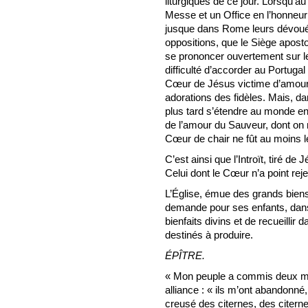
liturgiques de ce jour. Lorsqu’au
Messe et un Office en l’honneur
jusque dans Rome leurs dévoués 
oppositions, que le Siège apost
se prononcer ouvertement sur les 
difficulté d’accorder au Portugal
Cœur de Jésus victime d’amour e
adorations des fidèles. Mais, d
plus tard s’étendre au monde entie
de l’amour du Sauveur, dont on 
Cœur de chair ne fût au moins le
C’est ainsi que l’Introït, tiré de
Celui dont le Cœur n’a point re
L’Église, émue des grands biens
demande pour ses enfants, dans
bienfaits divins et de recueillir d
destinés à produire.
ÉPÎTRE.
« Mon peuple a commis deux mau
alliance : « ils m’ont abandonné,
creusé des citernes, des citern