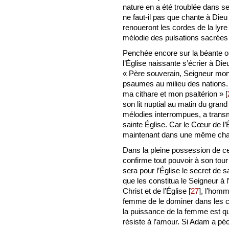
nature en a été troublée dans se
ne faut-il pas que chante à Di
renoueront les cordes de la lyre
mélodie des pulsations sacrées
Penchée encore sur la béante o
l’Église naissante s’écrier à Di
« Père souverain, Seigneur mon 
psaumes au milieu des nations. L
ma cithare et mon psaltérion »
[
son lit nuptial au matin du grand
mélodies interrompues, a trans
sainte Église. Car le Cœur de l’
maintenant dans une même cha
Dans la pleine possession de c
confirme tout pouvoir à son tour 
sera pour l’Église le secret de s
que les constitua le Seigneur à 
Christ et de l’Église
[
27
]
, l’homm
femme de le dominer dans les co
la puissance de la femme est qu
résiste à l’amour. Si Adam a péch