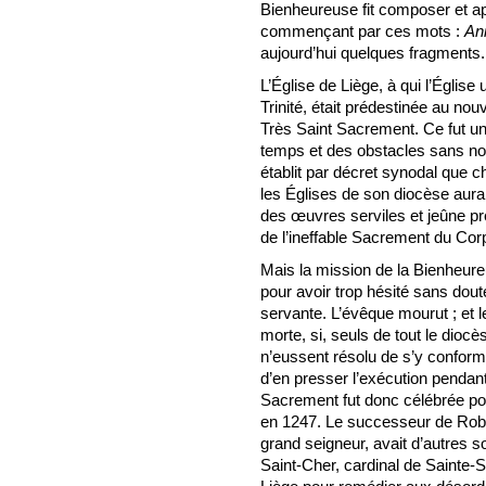
Bienheureuse fit composer et app
commençant par ces mots :
An
aujourd’hui quelques fragments.
L’Église de Liège, à qui l’Église 
Trinité, était prédestinée au no
Très Saint Sacrement. Ce fut un 
temps et des obstacles sans no
établit par décret synodal que c
les Églises de son diocèse aura
des œuvres serviles et jeûne pré
de l’ineffable Sacrement du Cor
Mais la mission de la Bienheureu
pour avoir trop hésité sans doute
servante. L’évêque mourut ; et le 
morte, si, seuls de tout le dioc
n’eussent résolu de s’y conform
d’en presser l’exécution pendant
Sacrement fut donc célébrée pour
en 1247. Le successeur de Robe
grand seigneur, avait d’autres
Saint-Cher, cardinal de Sainte-