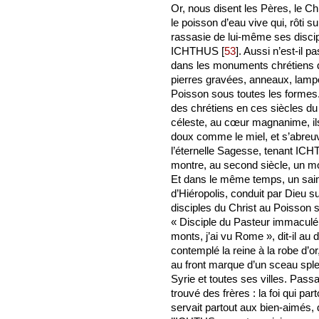
Or, nous disent les Pères, le Chri
le poisson d’eau vive qui, rôti sur
rassasie de lui-même ses discip
ICHTHUS
[
53
]
. Aussi n’est-il
dans les monuments chrétiens de
pierres gravées, anneaux, lampes
Poisson sous toutes les formes. I
des chrétiens en ces siècles d
céleste, au cœur magnanime, ils
doux comme le miel, et s’abreuv
l’éternelle Sagesse, tenant IC
montre, au second siècle, un m
Et dans le même temps, un sain
d’Hiéropolis, conduit par Dieu su
disciples du Christ au Poisson s
« Disciple du Pasteur immaculé 
monts, j’ai vu Rome », dit-il au 
contemplé la reine à la robe d’or
au front marque d’un sceau spl
Syrie et toutes ses villes. Passan
trouvé des frères : la foi qui par
servait partout aux bien-aimés, 