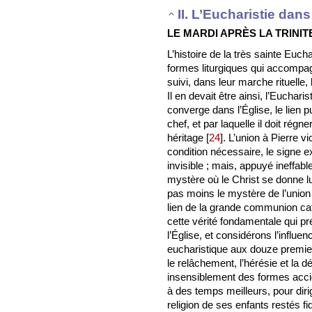
II. L’Eucharistie dans 
LE MARDI APRÈS LA TRINIT
L’histoire de la très sainte Eucha
formes liturgiques qui accompa
suivi, dans leur marche rituelle
Il en devait être ainsi, l’Eucharis
converge dans l’Église, le lien p
chef, et par laquelle il doit rég
héritage
[
24
]
. L’union à Pierre v
condition nécessaire, le signe 
invisible ; mais, appuyé ineffabl
mystère où le Christ se donne 
pas moins le mystère de l’union 
lien de la grande communion ca
cette vérité fondamentale qui pr
l’Église, et considérons l’influen
eucharistique aux douze premi
le relâchement, l’hérésie et la d
insensiblement des formes accid
à des temps meilleurs, pour dir
religion de ses enfants restés fi