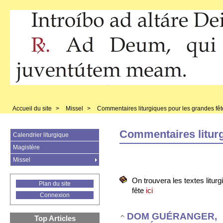
Accueil du site
>
Missel
>
Commentaires liturgiques pour les grandes fêt
Commentaires liturg
Calendrier liturgique
Magistère
Missel
On trouvera les textes liturg
Plan du site
fête
ici
Connexion
DOM GUÉRANGER,
Top Articles