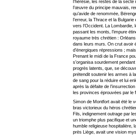
l’hérésie, les restes de la sec
l’œuvre du principe mauvais, ren
qu’avide de renommée, Bérenger 
l’erreur, la Thrace et la Bulgari
vers l’Occident. La Lombardie, l
passant les monts, l’impure étinc
royaume très chrétien : Orléans,
dans leurs murs. On crut avoir 
d’énergiques répressions ; mais 
Prenant le midi de la France pou
s’organisa sourdement pendant to
progrès latents, que, se découv
prétendit soutenir les armes à la
de sang pour la réduire et lui e
après la défaite de l’insurrection
les provinces éprouvées par le f
Simon de Montfort avait été le 
bras victorieux du héros chrétien
Fils, indignement outrage par l
un triomphe plus pacifique et u
humble religieuse hospitalière, 
près Liège, avait une vision mys