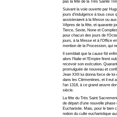
pas la fête de la Très Sainte Tr
Suivant la voie ouverte par Hugu
jours d’indulgence à tous ceux q
assisteraient à la Messe ou au
Vêpres de la fête, et quarante 
Tierce, Sexte, None et Complie
pour chacun des jours de l’Octav
jours, à la Messe et à l’Office ent
mention de la Procession, qui ne 
Il semblait que la cause fût enfi
alors l’Italie et l’Empire firent ou
recevoir son exécution. Quarante
promulguée de nouveau et confi
Jean XXII lui donna force de loi 
dans les Clémentines, et il eut a
l’an 1318, à ce grand œuvre do
siècle.
La fête du Très Saint Sacrement
de départ d’une nouvelle phase d
Eucharistie. Mais, pour le bien c
notion du culte eucharistique au