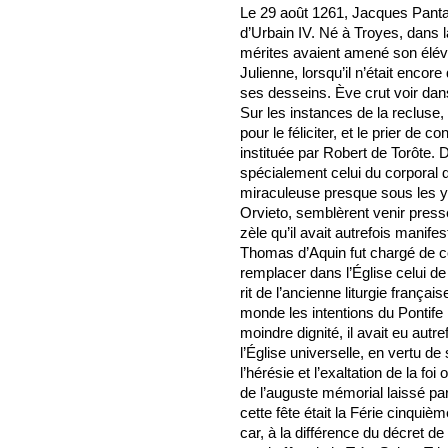
Le 29 août 1261, Jacques Pantal
d’Urbain IV. Né à Troyes, dans l
mérites avaient amené son éléva
Julienne, lorsqu’il n’était encor
ses desseins. Ève crut voir dans
Sur les instances de la recluse
pour le féliciter, et le prier de 
instituée par Robert de Torôte.
spécialement celui du corporal 
miraculeuse presque sous les yeu
Orvieto, semblèrent venir presser
zèle qu’il avait autrefois manif
Thomas d’Aquin fut chargé de com
remplacer dans l’Église celui de
rit de l’ancienne liturgie français
monde les intentions du Pontife 
moindre dignité, il avait eu autr
l’Église universelle, en vertu de
l’hérésie et l’exaltation de la fo
de l’auguste mémorial laissé par
cette fête était la Férie cinquiè
car, à la différence du décret de