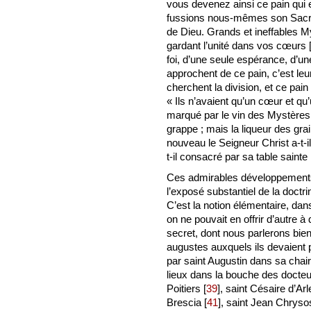
vous devenez ainsi ce pain qui e
fussions nous-mêmes son Sacrif
de Dieu. Grands et ineffables 
gardant l’unité dans vos cœurs
foi, d’une seule espérance, d’un
approchent de ce pain, c’est leur
cherchent la division, et ce pain
« Ils n’avaient qu’un cœur et q
marqué par le vin des Mystères
grappe ; mais la liqueur des grai
nouveau le Seigneur Christ a-t-il 
t-il consacré par sa table sainte
Ces admirables développements
l’exposé substantiel de la doctri
C’est la notion élémentaire, dans
on ne pouvait en offrir d’autre à
secret, dont nous parlerons bie
augustes auxquels ils devaient 
par saint Augustin dans sa chai
lieux dans la bouche des docteu
Poitiers
[
39
]
, saint Césaire d’Arl
Brescia
[
41
]
, saint Jean Chryso