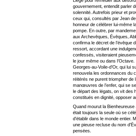
Liège pour remédier aux désordr
gouvernement, entendit parler d
solennité. Autrefois prieur et pr
ceux qui, consultés par Jean de L
honneur de célébrer lui-même la
pompe. En outre, par mandemen
aux Archevêques, Évêques, Abbés 
confirma le décret de l’évêque de
ressort, accordant une indulgenc
confessés, visiteraient pieusemen
le jour même ou dans l’Octave. L
Georges-au-Voile-d’Or, qui lui s
renouvela les ordonnances du c
réitérés ne purent triompher de la
manœuvres de l’enfer, qui se se
le départ des légats, on vit de
constitués en dignité, opposer a
Quand mourut la Bienheureuse Ju
était toujours la seule où se célé
d’établir dans le monde entier. M
une pieuse recluse du nom d’Ève
pensées.