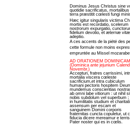
Dominus Jesus Christus sine v
quotidie sacrificatus, mortalibus 
terra præstitit cœlesti fungi mini
Hæc igitur singularis victima Chr
mortis est recordatio, scelerum
nostrorum expurgatio, cunctor
fidelium devotio, et æternæ vitæ
adeptio.
A ces accents de la piété des pe
cette formule non moins express
empruntée au Missel mozarabe
AD ORATIONEM DOMINICAM
(Dominica ante jejunium Calend
Novembr.)
Accepturi, fratres carrissimi, int
mortalia viscera cœleste
sacrificium,et intra cubiculum
humani pectoris hospitem Deum
mundemus conscientias nostra
ab omni labe vitiorum : ut nihil si
nobis subdolum vel superbum ;
in humilitatis studium et charitat
assensum per escam et
sanguinem Domini corporis
fraternitas cuncta copuletur, ut
fiducia dicere mereamur e terris
Pater noster qui es in cœlis.