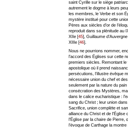
saint Cyrille sur le siège patriar
autrement le dogme à leurs peupl
les membres, le Verbe et son Ég
mystère institué pour cette un
Pères aux siècles d’or de l’élo
reproduit dans sa plénitude au I
XIIe
[
45
]
, Guillaume d’Auvergn
XIIIe
[
46
]
.
Nous ne pourrions nommer, encor
l’accord des Églises sur cette 
premiers siècles. Remontant le f
apostolique où il prend naissanc
persécutions, l’illustre évêque m
nécessaire union du chef et de
seulement par la nature du pain 
consécration des Mystères, mais
dans le calice eucharistique : l’e
sang du Christ ; leur union dans 
Sacrifice, union complète et san
alliance du Christ et de l’Église
l’Église par la chaire de Pierre
l’évoque de Carthage la montre 