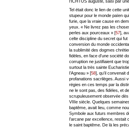
l’ICHTUS auguste, saisi par une
Tel était donc le lien de cette u
stupeur pour le monde païen qui 
furie, que la vraie cause en d
yeux. « Ne livrez pas les chos
perles aux pourceaux »
[
57
]
, av
celte discipline du secret qui fu
conversion du monde occidental
la sublimité des dogmes chrétie
fidèles, en face d’une société do
corruption ne justifiaient que tr
surtout la très sainte Eucharisti
l’Agneau »
[
58
]
, qu’il convenait
profanations sacrilèges. Aussi
régies en ces temps par la disti
ne le sont pas, des fidèles, et 
scrupuleusement observée dès l’
VIIIe siècle. Quelques semaines 
baptême, avait lieu, comme nous
Symbole aux futurs membres de l
l’arcane par excellence, restait
le saint baptême. De là les préc