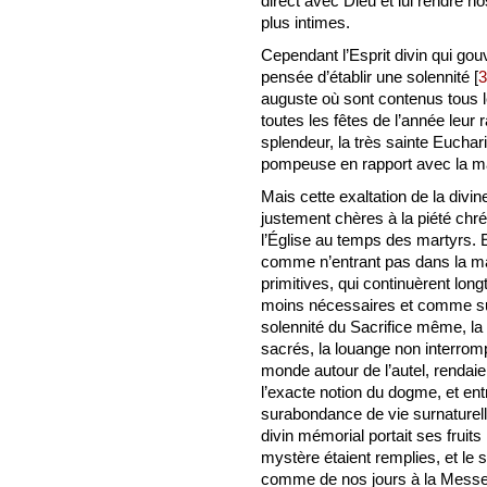
direct avec Dieu et lui rendre no
plus intimes.
Cependant l’Esprit divin qui gouve
pensée d’établir une solennité
[
3
auguste où sont contenus tous l
toutes les fêtes de l’année leur 
splendeur, la très sainte Euchar
pompeuse en rapport avec la ma
Mais cette exaltation de la divi
justement chères à la piété chré
l’Église au temps des martyrs. El
comme n’entrant pas dans la man
primitives, qui continuèrent long
moins nécessaires et comme supe
solennité du Sacrifice même, l
sacrés, la louange non interrom
monde autour de l’autel, rendai
l’exacte notion du dogme, et ent
surabondance de vie surnaturelle
divin mémorial portait ses fruits 
mystère étaient remplies, et le s
comme de nos jours à la Messe 