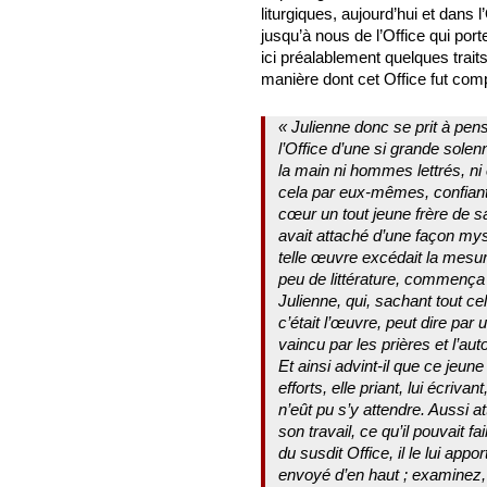
liturgiques, aujourd’hui et dans
jusqu’à nous de l’Office qui por
ici préalablement quelques traits
manière dont cet Office fut com
« Julienne donc se prit à pense
l’Office d’une si grande solenn
la main ni hommes lettrés, ni
cela par eux-mêmes, confiante
cœur un tout jeune frère de
avait attaché d’une façon mys
telle œuvre excédait la mesur
peu de littérature, commença 
Julienne, qui, sachant tout ce
c’était l’œuvre, peut dire par 
vaincu par les prières et l’aut
Et ainsi advint-il que ce jeune
efforts, elle priant, lui écriva
n’eût pu s’y attendre. Aussi att
son travail, ce qu’il pouvait f
du susdit Office, il le lui app
envoyé d’en haut ; examinez, 