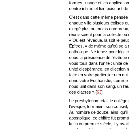
formes l’usage et les applicatio
centre intime et lien puissant de 
C’est dans cette même pensée d’u
chaque ville plusieurs églises ou
clergé plus ou moins nombreux, 
réunissaient pour la collecte ou
« Où est l’évêque, là soit le peu
Épîtres, « de même qu’où se a tr
catholique. Ne tenez pour légiti
sous la présidence de l’évêque o
vous tous dans l’unité : unité de
unité d’espérance, en dilection 
faire en votre particulier rien qu
donc votre Eucharistie, comme un
nous unit dans son sang, un l’au
des diacres »
[
63
]
.
Le presbyterium était le collège 
l’évêque, formaient son conseil, 
Au nombre de douze, ainsi qu’il 
apostolique, ce chiffre fut pro
la fin du premier siècle, il y av