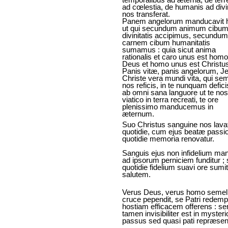
ad cœlestia, de humanis ad div
nos transferat.
Panem angelorum manducavit 
ut qui secundum animum cibu
divinitatis accipimus, secundum
carnem cibum humanitatis
sumamus : quia sicut anima
rationalis et caro unus est homo,
Deus et homo unus est Christu
Panis vitæ, panis angelorum, J
Christe vera mundi vita, qui se
nos reficis, in te nunquam defici
ab omni sana languore ut te nos
viatico in terra recreati, te ore
plenissimo manducemus in
æternum.
Suo Christus sanguine nos lava
quotidie, cum ejus beatæ passi
quotidie memoria renovatur.
Sanguis ejus non infidelium ma
ad ipsorum perniciem funditur ;
quotidie fidelium suavi ore sumi
salutem.
Verus Deus, verus homo semel 
cruce pependit, se Patri redemp
hostiam efficacem offerens : s
tamen invisibiliter est in mysteri
passus sed quasi pati repræsen