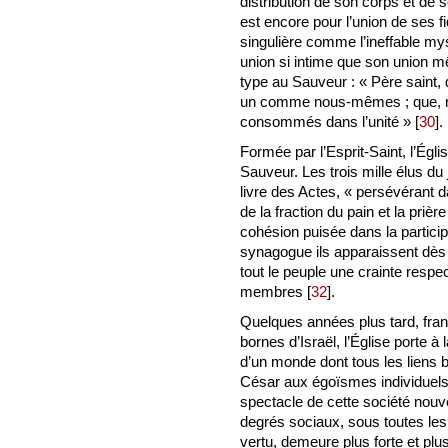
distribution de son corps et de
est encore pour l’union de ses fi
singulière comme l’ineffable myst
union si intime que son union m
type au Sauveur : « Père saint, q
un comme nous-mêmes ; que, moi
consommés dans l’unité »
[
30
]
.
Formée par l’Esprit-Saint, l’Égli
Sauveur. Les trois mille élus du
livre des Actes, « persévérant 
de la fraction du pain et la prière
cohésion puisée dans la particip
synagogue ils apparaissent dès 
tout le peuple une crainte respe
membres
[
32
]
.
Quelques années plus tard, franc
bornes d’Israël, l’Église porte à 
d’un monde dont tous les liens b
César aux égoïsmes individuels, 
spectacle de cette société nouv
degrés sociaux, sous toutes les 
vertu, demeure plus forte et plus