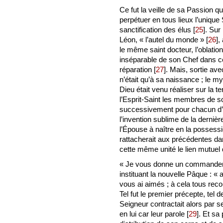
Ce fut la veille de sa Passion q
perpétuer en tous lieux l’unique
sanctification des élus
[
25
]
. Sur
Léon, « l’autel du monde »
[
26
]
,
le même saint docteur, l’oblation
inséparable de son Chef dans c
réparation
[
27
]
. Mais, sortie ave
n’était qu’à sa naissance ; le m
Dieu était venu réaliser sur la t
l’Esprit-Saint les membres de s
successivement pour chacun d’
l’invention sublime de la derniè
l’Épouse à naître en la posses
rattacherait aux précédentes dans
cette même unité le lien mutue
« Je vous donne un commandeme
instituant la nouvelle Pâque : 
vous ai aimés ; à cela tous rec
Tel fut le premier précepte, tel de
Seigneur contractait alors par s
en lui car leur parole
[
29
]
. Et sa