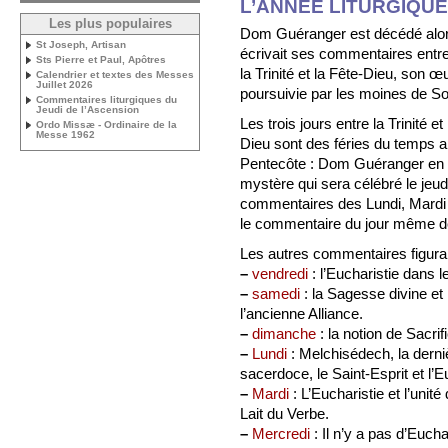
L’ANNÉE LITURGIQUE
Les plus populaires
Dom Guéranger est décédé alors
St Joseph, Artisan
écrivait ses commentaires entre
Sts Pierre et Paul, Apôtres
la Trinité et la Fête-Dieu, son œ
Calendrier et textes des Messes
Juillet 2026
poursuivie par les moines de S
Commentaires liturgiques du
Jeudi de l’Ascension
Les trois jours entre la Trinité et
Ordo Missæ - Ordinaire de la
Messe 1962
Dieu sont des féries du temps a
Pentecôte : Dom Guéranger en pro
mystère qui sera célébré le jeud
commentaires des Lundi, Mardi e
le commentaire du jour même de
Les autres commentaires figuran
–
vendredi
: l’Eucharistie dans l
–
samedi
: la Sagesse divine et 
l’ancienne Alliance.
–
dimanche
: la notion de Sacrif
–
Lundi
: Melchisédech, la dernièr
sacerdoce, le Saint-Esprit et l’E
–
Mardi
: L’Eucharistie et l’unit
Lait du Verbe.
–
Mercredi
: Il n’y a pas d’Eucha