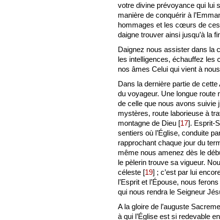
votre divine prévoyance qui lui 
manière de conquérir à l’Emmanu
hommages et les cœurs de ces 
daigne trouver ainsi jusqu’à la f
Daignez nous assister dans la c
les intelligences, échauffez les
nos âmes Celui qui vient à nous
Dans la dernière partie de cette 
du voyageur. Une longue route no
de celle que nous avons suivie 
mystères, route laborieuse à tra
montagne de Dieu
[
17
]
. Esprit-
sentiers où l’Église, conduite 
rapprochant chaque jour du term
même nous amenez dès le début
le pèlerin trouve sa vigueur. N
céleste
[
19
]
; c’est par lui enco
l’Esprit et l’Épouse, nous ferons
qui nous rendra le Seigneur Jé
A la gloire de l’auguste Sacreme
à qui l’Église est si redevable