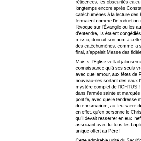
réticences, les obscurités calc
longtemps encore après Constan
catéchumènes à la lecture des 
formaient comme l’introduction a
l’évoque sur l’Évangile ou les au
d’entendre, ils étaient congédiés
missio, donnait son nom à cette 
des catéchumènes, comme la seco
final, s’appelait Messe des fidè
Mais si l’Église veillait jalousem
connaissance qu’à ses seuls vra
avec quel amour, aux fêtes de Pâ
nouveau-nés sortant des eaux l’
mystère complet de l’ICHTUS ! I
dans l’armée sainte et marqués 
pontife, avec quelle tendresse ma
du chrismarium, au lieu sacré de
en effet, qu’en personne le Chr
qu’il devait resserrer en eux in
associant avec lui tous les bapt
unique offert au Père !
Cette admirable unité du Sacrif