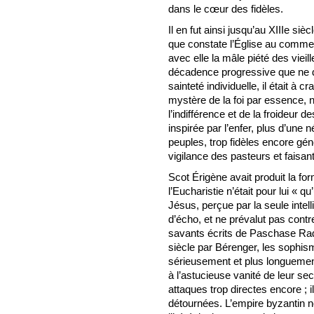
dans le cœur des fidèles.
Il en fut ainsi jusqu’au XIIIe siè
que constate l’Église au comm
avec elle la mâle piété des viei
décadence progressive que ne d
sainteté individuelle, il était à 
mystère de la foi par essence, n
l’indifférence et de la froideur d
inspirée par l’enfer, plus d’une n
peuples, trop fidèles encore gén
vigilance des pasteurs et faisa
Scot Érigène avait produit la fo
l’Eucharistie n’était pour lui « qu
Jésus, perçue par la seule intel
d’écho, et ne prévalut pas contr
savants écrits de Paschase Rad
siècle par Bérenger, les sophis
sérieusement et plus longuement
à l’astucieuse vanité de leur se
attaques trop directes encore ; i
détournées. L’empire byzantin n