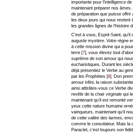
importante pour l’intelligence d
maintenant préparer nos âmes. 
de préparation que puisse offrir 
les deux jours qui nous restent
les grandes lignes de l’histoire d
C’est à vous, Esprit-Saint, qu’il
auguste mystère. Votre règne e
à cette mission divine qui a pour
terre
[
7
]
, vous élevez tout d’ab
suprême de son amour qui nous 
eucharistiques. Durant les siècle
déjà présentiez le Verbe au gen
par les Prophètes
[
8
]
. Don prem
amour infini, la raison substanti
ainsi attirâtes-vous ce Verbe di
revêtir de la chair virginale qui l
maintenant qu’il est remonté ve
yeux cette nature humaine ornée 
vainqueurs, maintenant qu’il nou
de cette vallée des larmes, envo
comme le consolateur. Mais la 
Paraclet, c’est toujours son fidè