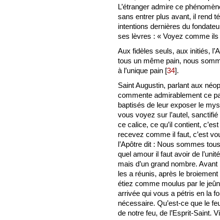
L’étranger admire ce phénomène 
sans entrer plus avant, il rend
intentions dernières du fondateu
ses lèvres : « Voyez comme ils
Aux fidèles seuls, aux initiés, 
tous un même pain, nous sommes
à l’unique pain
[
34
]
.
Saint Augustin, parlant aux néop
commente admirablement ce pas
baptisés de leur exposer le mys
vous voyez sur l’autel, sanctifié 
ce calice, ce qu’il contient, c’
recevez comme il faut, c’est 
l’Apôtre dit : Nous sommes tous 
quel amour il faut avoir de l’unit
mais d’un grand nombre. Avant le
les a réunis, après le broiement
étiez comme moulus par le jeûne
arrivée qui vous a pétris en la 
nécessaire. Qu’est-ce que le feu
de notre feu, de l’Esprit-Saint. V