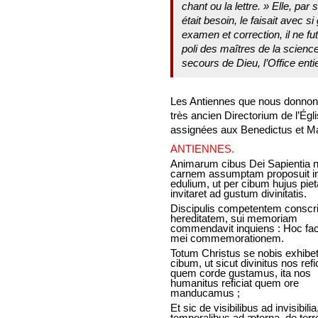
chant ou la lettre. » Elle, par
était besoin, le faisait avec 
examen et correction, il ne f
poli des maîtres de la scienc
secours de Dieu, l’Office enti
Les Antiennes que nous donnons 
très ancien Directorium de l’Égl
assignées aux Benedictus et Ma
ANTIENNES.
Animarum cibus Dei Sapientia 
carnem assumptam proposuit i
edulium, ut per cibum hujus piet
invitaret ad gustum divinitatis.
Discipulis competentem conscr
hereditatem, sui memoriam
commendavit inquiens : Hoc faci
mei commemorationem.
Totum Christus se nobis exhibet
cibum, ut sicut divinitus nos refic
quem corde gustamus, ita nos
humanitus reficiat quem ore
manducamus ;
Et sic de visibilibus ad invisibilia
temporalibus ad æterna, de terr