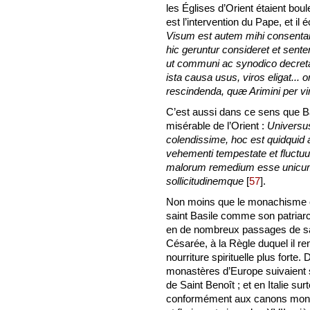
les Églises d’Orient étaient bou
est l’intervention du Pape, et il
Visum est autem mihi consenta
hic geruntur consideret et sente
ut communi ac synodico decreta al
ista causa usus, viros eligat..
rescindenda, quæ Arimini per vi
C’est aussi dans ce sens que Bas
misérable de l’Orient :
Universu
colendissime, hoc est quidquid 
vehementi tempestate et fluctuum
malorum remedium esse unicum a
sollicitudinemque
[
57
]
.
Non moins que le monachisme o
saint Basile comme son patriarch
en de nombreux passages de sa
Césarée, à la Règle duquel il re
nourriture spirituelle plus fort
monastères d’Europe suivaient 
de Saint Benoît ; et en Italie s
conformément aux canons monas