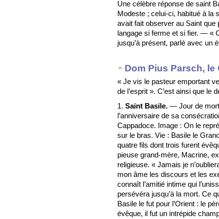
Une célèbre réponse de saint Bas
Modeste ; celui-ci, habitué à la
avait fait observer au Saint que 
langage si ferme et si fier. — « 
jusqu’à présent, parlé avec un 
Dom Pius Parsch, le 
« Je vis le pasteur emportant ve
de l’esprit ». C’est ainsi que le 
1.
Saint Basile.
— Jour de mort :
l’anniversaire de sa consécrati
Cappadoce. Image : On le repr
sur le bras. Vie : Basile le Gra
quatre fils dont trois furent év
pieuse grand-mère, Macrine, ex
religieuse. « Jamais je n’oubliera
mon âme les discours et les e
connaît l’amitié intime qui l’unis
persévéra jusqu’à la mort. Ce qu
Basile le fut pour l’Orient : le
évêque, il fut un intrépide champ