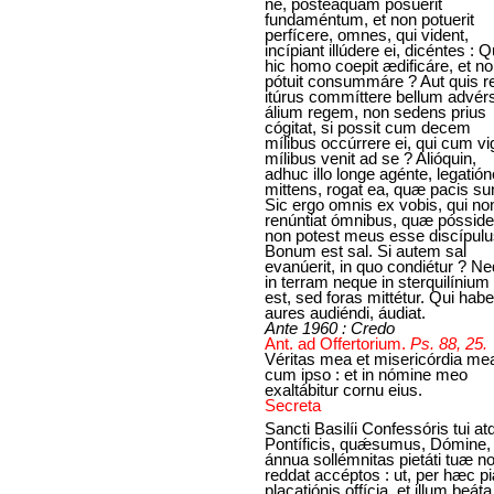
ne, posteáquam posúerit
fundaméntum, et non potuerit
perfícere, omnes, qui vident,
incípiant illúdere ei, dicéntes : Q
hic homo coepit ædificáre, et n
pótuit consummáre ? Aut quis r
itúrus commíttere bellum advér
álium regem, non sedens prius
cógitat, si possit cum decem
mílibus occúrrere ei, qui cum vig
mílibus venit ad se ? Alióquin,
adhuc illo longe agénte, legatió
mittens, rogat ea, quæ pacis sun
Sic ergo omnis ex vobis, qui no
renúntiat ómnibus, quæ pósside
non potest meus esse discípulu
Bonum est sal. Si autem sal
evanúerit, in quo condiétur ? N
in terram neque in sterquilínium 
est, sed foras mittétur. Qui habe
aures audiéndi, áudiat.
Ante 1960 : Credo
Ant. ad Offertorium.
Ps. 88, 25.
Véritas mea et misericórdia me
cum ipso : et in nómine meo
exaltábitur cornu eius.
Secreta
Sancti Basilíi Confessóris tui at
Pontíficis, quǽsumus, Dómine,
ánnua sollémnitas pietáti tuæ n
reddat accéptos : ut, per hæc p
placatiónis offícia, et illum beáta