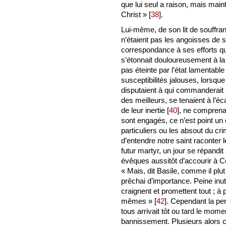
que lui seul a raison, mais ma
Christ »
[
38
]
.
Lui-même, de son lit de souffra
n’étaient pas les angoisses de 
correspondance à ses efforts qu’
s’étonnait douloureusement à la
pas éteinte par l’état lamentable
susceptibilités jalouses, lorsque
disputaient à qui commanderait 
des meilleurs, se tenaient à l’éc
de leur inertie
[
40
]
, ne comprenan
sont engagés, ce n’est point un 
particuliers ou les absout du cr
d’entendre notre saint raconter 
futur martyr, un jour se répandit 
évêques aussitôt d’accourir à C
« Mais, dit Basile, comme il plut
prêchai d’importance. Peine inu
craignent et promettent tout ; à p
mêmes »
[
42
]
. Cependant la pe
tous arrivait tôt ou tard le momen
bannissement. Plusieurs alors c