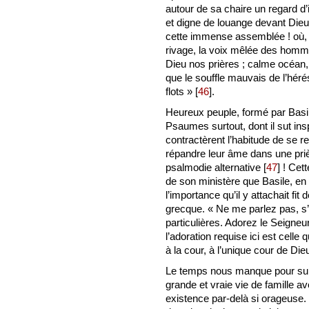
autour de sa chaire un regard d’
et digne de louange devant Dieu,
cette immense assemblée ! où,
rivage, la voix mêlée des homm
Dieu nos prières ; calme océan,
que le souffle mauvais de l’hér
flots »
[
46
]
.
Heureux peuple, formé par Basile
Psaumes surtout, dont il sut ins
contractèrent l’habitude de se r
répandre leur âme dans une pri
psalmodie alternative
[
47
]
! Cett
de son ministère que Basile, en v
l’importance qu’il y attachait fit 
grecque. « Ne me parlez pas, s’
particulières. Adorez le Seigneur
l’adoration requise ici est celle 
à la cour, à l’unique cour de Die
Le temps nous manque pour suivr
grande et vraie vie de famille av
existence par-delà si orageuse. I