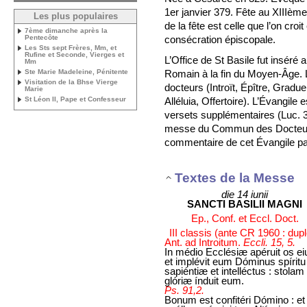
1er janvier 379. Fête au XIIIème
Les plus populaires
de la fête est celle que l’on croit
7ème dimanche après la
consécration épiscopale.
Pentecôte
Les Sts sept Frères, Mm, et
Rufine et Seconde, Vierges et
L’Office de St Basile fut inséré 
Mm
Romain à la fin du Moyen-Âge
Ste Marie Madeleine, Pénitente
Visitation de la Bhse Vierge
docteurs (Introït, Épître, Grad
Marie
Alléluia, Offertoire). L’Évangile
St Léon II, Pape et Confesseur
versets supplémentaires (Luc. 34
messe du Commun des Docteurs (
commentaire de cet Évangile pa
Textes de la Messe
die 14 iunii
SANCTI BASILII MAGNI
Ep., Conf. et Eccl. Doct.
III classis (ante CR 1960 : dup
Ant. ad Introitum.
Eccli. 15, 5.
In médio Ecclésiæ apéruit os ei
et implévit eum Dóminus spíritu
sapiéntiæ et intelléctus : stolam
glóriæ índuit eum.
Ps. 91,2.
Bonum est confitéri Dómino : et