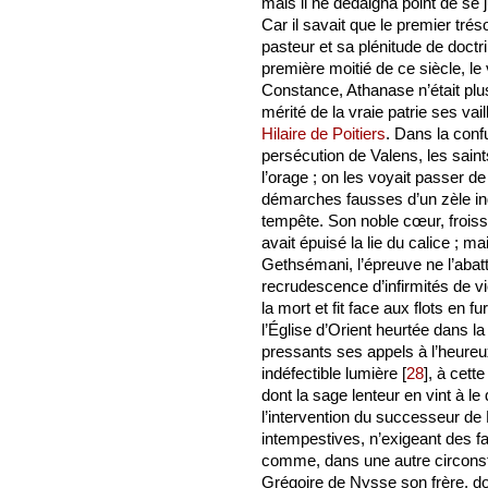
mais il ne dédaigna point de se j
Car il savait que le premier tréso
pasteur et sa plénitude de doct
première moitié de ce siècle, le
Constance, Athanase n’était plus 
mérité de la vraie patrie ses v
Hilaire de Poitiers
. Dans la conf
persécution de Valens, les sain
l’orage ; on les voyait passer 
démarches fausses d’un zèle indis
tempête. Son noble cœur, froiss
avait épuisé la lie du calice ; mai
Gethsémani, l’épreuve ne l’abatt
recrudescence d’infirmités de vi
la mort et fit face aux flots en 
l’Église d’Orient heurtée dans la
pressants ses appels à l’heureu
indéfectible lumière
[
28
]
, à cett
dont la sage lenteur en vint à l
l’intervention du successeur de P
intempestives, n’exigeant des fa
comme, dans une autre circonst
Grégoire de Nysse son frère, dont