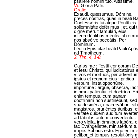
psállere nómini tuo, Altíssime.
V/.
Glória Patri.
Oratio.
Exáudi, quæsumus, Dómine,
preces nostras, quas in beáti Bas
Confessóris tui atque Pontíficis
sollemnitáte deférimus : et, qui t
digne méruit famulári, eius
intercedéntibus méritis, ab ómn
nos absólve peccátis. Per
Dóminum.
Léctio Epístolæ beáti Pauli Após
ad Timotheum.
2. Tim. 4, 1-8.
Caríssime : Testíficor coram De
et Iesu Christo, qui iudicatúrus 
vi vos et mórtuos, per advéntu
ipsíus et regnum eius : pr.dica
verbum, insta opportúne,
importune : árgue, óbsecra, ínc
in omni patiéntia, et doctrína. Eri
enim tempus, cum sanam
doctrínam non sustinébunt, sed
sua desidéria, coacervábunt sib
magistros, pruriéntes áuribus, e
veritáte quidem audítum avérten
ad fábulas autem converténtur. 
vero vígila, in ómnibus labóra, 
fac Evangelístæ, ministérium t
ímpie. Sóbrius esto. Ego enim 
delíbor, et tempus resolutiónis