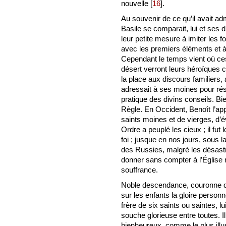
nouvelle
[
16
]
.
Au souvenir de ce qu’il avait adm
Basile se comparait, lui et ses 
leur petite mesure à imiter les
avec les premiers éléments et à p
Cependant le temps vient où ces 
désert verront leurs héroïques
la place aux discours familiers
adressait à ses moines pour réso
pratique des divins conseils. Bie
Règle. En Occident, Benoît l’ap
saints moines et de vierges, d’
Ordre a peuplé les cieux ; il fu
foi ; jusque en nos jours, sous 
des Russies, malgré les désast
donner sans compter à l’Église 
souffrance.
Noble descendance, couronne de 
sur les enfants la gloire personn
frère de six saints ou saintes, l
souche glorieuse entre toutes. I
bienheureux, comme le plus illu