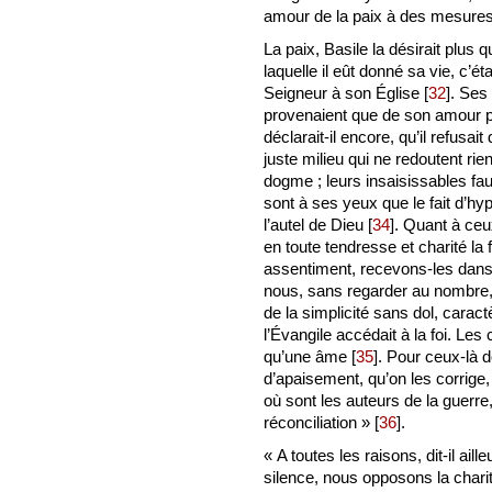
amour de la paix à des mesures
La paix, Basile la désirait plus
laquelle il eût donné sa vie, c’étai
Seigneur à son Église
[
32
]
. Ses 
provenaient que de son amour po
déclarait-il encore, qu’il refu
juste milieu qui ne redoutent rie
dogme ; leurs insaisissables fa
sont à ses yeux que le fait d’hy
l’autel de Dieu
[
34
]
. Quant à ceu
en toute tendresse et charité la f
assentiment, recevons-les dans
nous, sans regarder au nombre,
de la simplicité sans dol, car
l’Évangile accédait à la foi. Les 
qu’une âme
[
35
]
. Pour ceux-là d
d’apaisement, qu’on les corrige,
où sont les auteurs de la guerre
réconciliation »
[
36
]
.
« A toutes les raisons, dit-il ail
silence, nous opposons la charit