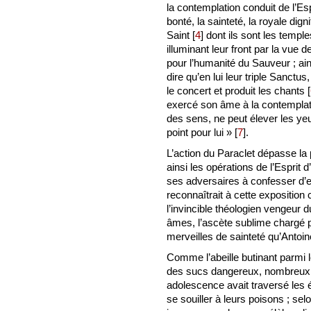
la contemplation conduit de l’Es
bonté, la sainteté, la royale dign
Saint
[
4
]
dont ils sont les temples
illuminant leur front par la vu
pour l’humanité du Sauveur ; ains
dire qu’en lui leur triple Sanctu
le concert et produit les chants
[
exercé son âme à la contemplatio
des sens, ne peut élever les yeux 
point pour lui »
[
7
]
.
L’action du Paraclet dépasse la 
ainsi les opérations de l’Esprit
ses adversaires à confesser d’e
reconnaîtrait à cette exposition
l’invincible théologien vengeur
âmes, l’ascète sublime chargé p
merveilles de sainteté qu’Antoin
Comme l’abeille butinant parmi le
des sucs dangereux, nombreux s
adolescence avait traversé les 
se souiller à leurs poisons ; selo