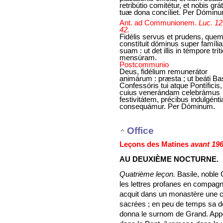
retribútio comitétur, et nobis grá
tuæ dona concíliet. Per Dómin
Ant. ad Communionem.
Luc. 12
42.
Fidélis servus et prudens, que
constítuit dóminus super famíli
suam : ut det illis in témpore tríti
mensúram.
Postcommunio
Deus, fidélium remunerátor
animárum : præsta ; ut beáti Basi
Confessóris tui atque Pontíficis,
cuius venerándam celebrámus
festivitátem, précibus indulgént
consequámur. Per Dóminum.
Office
Leçons des Matines
avant 19
AU DEUXIÈME NOCTURNE.
Quatrième leçon.
Basile, noble 
les lettres profanes en compag
acquit dans un monastère une 
sacrées ; en peu de temps sa doct
donna le surnom de Grand. Appe