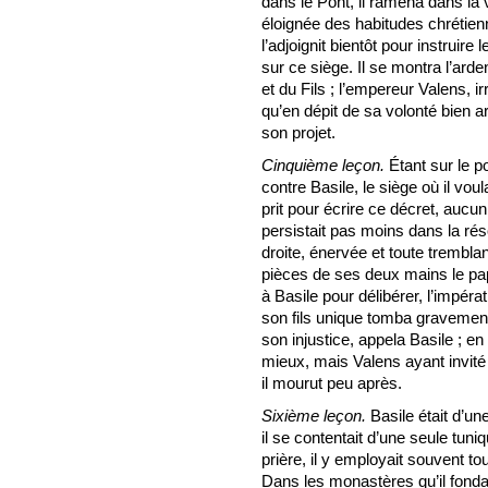
dans le Pont, il ramena dans la v
éloignée des habitudes chrétie
l’adjoignit bientôt pour instruire 
sur ce siège. Il se montra l’ard
et du Fils ; l’empereur Valens, ir
qu’en dépit de sa volonté bien ar
son projet.
Cinquième leçon.
Étant sur le p
contre Basile, le siège où il voul
prit pour écrire ce décret, aucun
persistait pas moins dans la rés
droite, énervée et toute tremblan
pièces de ses deux mains le papi
à Basile pour délibérer, l’impérat
son fils unique tomba gravement
son injustice, appela Basile ; e
mieux, mais Valens ayant invité 
il mourut peu après.
Sixième leçon.
Basile était d’un
il se contentait d’une seule tuni
prière, il y employait souvent tout
Dans les monastères qu’il fonda,