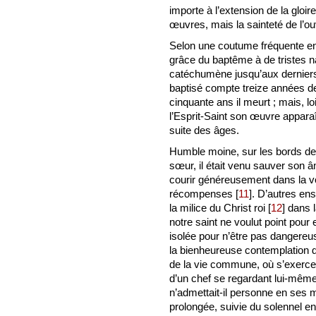
importe à l’extension de la gloi
œuvres, mais la sainteté de l’ouv
Selon une coutume fréquente en c
grâce du baptême à de tristes na
catéchumène jusqu’aux dernier
baptisé compte treize années de
cinquante ans il meurt ; mais, loi
l’Esprit-Saint son œuvre apparaî
suite des âges.
Humble moine, sur les bords de l
sœur, il était venu sauver son 
courir généreusement dans la vo
récompenses
[
11
]
. D’autres en
la milice du Christ roi
[
12
]
dans la
notre saint ne voulut point pour 
isolée pour n’être pas dangereus
la bienheureuse contemplation d
de la vie commune, où s’exercent 
d’un chef se regardant lui-mêm
n’admettait-il personne en ses
prolongée, suivie du solennel 