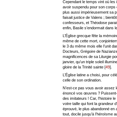
Cependant le temps vint où les i
avoir suspendu pour son corps ép
plus aussi impérieusement sa p
faisait justice de Valens ; bientôt
confesseurs, et Théodose paraiss
enfin, Basile s’endormait dans l
L’Église grecque fête la mémoir
même de cette mort, conjointeme
le 3 du même mois elle l’unit d
Docteurs, Grégoire de Nazianz
magnificences de sa Liturgie po
janvier, qu’un triple soleil illu
gloire de la Trinité sainte
[
49
]
.
L’Église latine a choisi, pour cé
celle de son ordination.
N’est-ce pas vous avoir assez l
énoncé vos œuvres ? Puissent-
des imitateurs ! Car, l’histoire 
votre taille qui font la grandeur
éprouvé, le plus abandonné en a
tout, docile jusqu’à l’héroïsme a