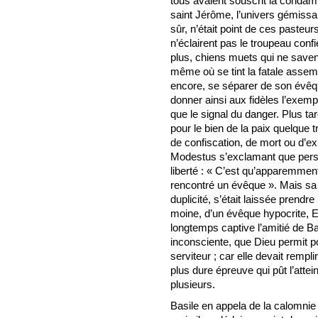
tous avaient souscrit la condamn
saint Jérôme, l’univers gémissan
sûr, n’était point de ces pasteur
n’éclairent pas le troupeau confi
plus, chiens muets qui ne save
même où se tint la fatale assemb
encore, se séparer de son évêqu
donner ainsi aux fidèles l’exem
que le signal du danger. Plus tar
pour le bien de la paix quelque
de confiscation, de mort ou d’exi
Modestus s’exclamant que person
liberté : « C’est qu’apparemmen
rencontré un évêque ». Mais sa 
duplicité, s’était laissée prendr
moine, d’un évêque hypocrite, Eu
longtemps captive l’amitié de Ba
inconsciente, que Dieu permit p
serviteur ; car elle devait remplir
plus dure épreuve qui pût l’attein
plusieurs.
Basile en appela de la calomnie