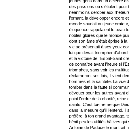
jeunes gens dans un célèbre di
des passions où s’étiolent pour 
néanmoins dérober aux rhéteurs 
l’ornant, la développer encore et 
monde souriait au jeune orateur, 
éloquence rappelaient le beau te
nobles gloires que le monde puis
dont son âme s’était éprise à la 
vie se présentait à ses yeux co
lui que devait triompher d’abord c
et la victoire de l’Esprit-Saint
de connaître avant l’heure si l’E
triomphes, sans voir les multitud
réclameront ses lois, il vient d
hommes et la sainteté. La vue d
tomber dans la faute si commune
dévouer pour les autres avant d
point l’ordre de la charité, reine 
saints. C’est toi-même que Dieu 
dans la mesure qu’il l’entend, il
préfère, à ton grand avantage, te 
bénit peu les utilités hâtives qu
Antoine de Padoue le montrait hie