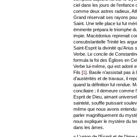
ciel dans les jours de l’enfance 
comme deux astres radieux, Ath
Grand réservait ses rayons pour 
Saint. Une telle place lui fut m
éminente prépara le triomphe d
impie. Macédonius reprenait con
consubstantielle Trinité les argu
Saint-Esprit la divinité qu’Ariu
Verbe. Le concile de Constantin
formula la foi des Églises en C
Verbe lui-même, qui est adoré et
Fils
[
1
]
. Basile n’assistait pas à
d’austérités et de travaux, il re
quand la définition fut rendue. 
conciliaire ; il demeure comme l
Esprit de Dieu, aimant universel 
sainteté, souffle puissant soule
même que nous avons entendu Gr
parler magnifiquement du mystèr
nous expliquer le mystère du tem
dans les âmes.
« L’union de l’Esprit et de l’âme