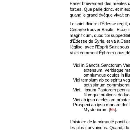
Parler brièvement des mérites de
forces. Que parle donc, et mieux
quand le grand évêque vivait en
Le saint diacre d’Édesse reçut, e
Césarée trouver Basile : Ecce 
magnificum, quod tibi suppeditab
d’Édesse de Syrie, et va à Césa
l’église, avec l’Esprit Saint so
Voici comment Éphrem nous décri
Vidi in Sanctis Sanctorum Va
extensum, verbisque mai
omniumque oculos in illu
Vidi templum ab eo spiritu ve
potissimum commiserat
Vidi... ipsum Pastorem pennis
filumque orationis dedu
Vidi ab ipso ecclesiam ornat
Prospexi ab ipso manare doct
Mysteriorum
[
55
]
.
L’histoire de la primauté pontifi
les plus convaincus. Quand, du 