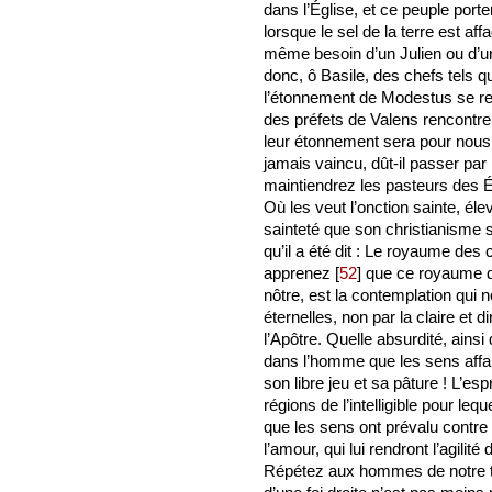
dans l’Église, et ce peuple porter
lorsque le sel de la terre est affa
même besoin d’un Julien ou d’u
donc, ô Basile, des chefs tels q
l’étonnement de Modestus se re
des préfets de Valens rencontren
leur étonnement sera pour nous 
jamais vaincu, dût-il passer pa
maintiendrez les pasteurs des Ég
Où les veut l’onction sainte, él
sainteté que son christianisme
qu’il a été dit : Le royaume des
apprenez
[
52
]
que ce royaume des
nôtre, est la contemplation qui 
éternelles, non par la claire et d
l’Apôtre. Quelle absurdité, ainsi 
dans l’homme que les sens affam
son libre jeu et sa pâture ! L’es
régions de l’intelligible pour lequ
que les sens ont prévalu contre l
l’amour, qui lui rendront l’agilit
Répétez aux hommes de notre tem