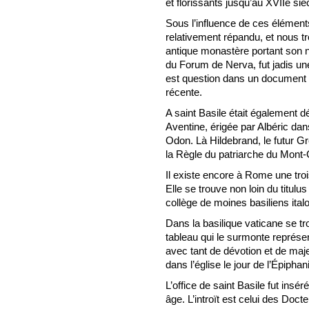
et florissants jusqu’au XVIIe siè
Sous l’influence de ces éléments,
relativement répandu, et nous tr
antique monastère portant son 
du Forum de Nerva, fut jadis un
est question dans un document d
récente.
A saint Basile était également d
Aventine, érigée par Albéric da
Odon. Là Hildebrand, le futur G
la Règle du patriarche du Mont-
Il existe encore à Rome une troi
Elle se trouve non loin du titul
collège de moines basiliens ital
Dans la basilique vaticane se tro
tableau qui le surmonte représen
avec tant de dévotion et de maje
dans l’église le jour de l’Épiphani
L’office de saint Basile fut insé
âge. L’introït est celui des Doc