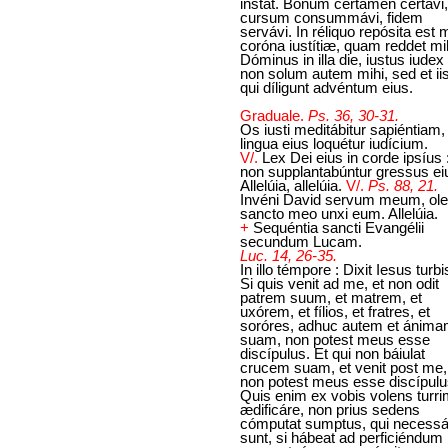
instat. Bonum certámen certávi,
cursum consummávi, fidem
servávi. In réliquo repósita est m
coróna iustítiæ, quam reddet mi
Dóminus in illa die, iustus iudex 
non solum autem mihi, sed et iis
qui díligunt advéntum eius.
Graduale.
Ps. 36, 30-31.
Os iusti meditábitur sapiéntiam,
lingua eius loquétur iudícium.
V/.
Lex Dei eius in corde ipsíus :
non supplantabúntur gressus ei
Allelúia, allelúia.
V/.
Ps. 88, 21.
Invéni David servum meum, ol
sancto meo unxi eum. Allelúia.
+
Sequéntia sancti Evangélii
secundum Lucam.
Luc. 14, 26-35.
In illo témpore : Dixit Iesus turbi
Si quis venit ad me, et non odit
patrem suum, et matrem, et
uxórem, et fílios, et fratres, et
soróres, adhuc autem et ánim
suam, non potest meus esse
discípulus. Et qui non báiulat
crucem suam, et venit post me,
non potest meus esse discípulu
Quis enim ex vobis volens turr
ædificáre, non prius sedens
cómputat sumptus, qui necessár
sunt, si hábeat ad perficiéndum 