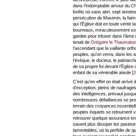
dans l’indomptable amour du Ch
forêts où sans abri, sept années
persécution de Maximin, la faim 
qui l’Église doit en toute vérit
bourreaux, miraculeusement soute
gardée pour infuser dans l’âme de
tenait de
Grégoire le Thaumatur
l’ascendant que la vaillante ort
peuples, qu’on verra, dans les a
l’évêque, le docteur, le patria
de sa propre foi devant l’Église d
enfant de sa vénérable aïeule
[
2
C’est qu’en effet on était arriv
d’exception, pleins de naufrage
des intelligences, prévaut jusque
nombreuses défaillances se prod
terrain des croyances essentiell
peuples inquiets se retournent v
retrouver quelque assurance en
savent plus dissiper les pasteu
lamentables, où la perfidie de 