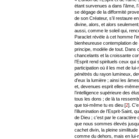
étant survenues a dans l’âme, l
se dégage de la difformité proven
de son Créateur, s’il restaure en 
divine, alors, et alors seulement
aussi, comme le soleil qui, rencon
Paraclet révèle à cet homme l’im
bienheureuse contemplation de ce
principe, modèle de tout. Dans 
chancelants et la croissante 
l’Esprit rend spirituels ceux qui
participation où il les met de l
pénétrés du rayon lumineux, de
d’eux la lumière ; ainsi les âmes
et, devenues esprit elles-mêmes
l’intelligence supérieure des élu
tous les dons ; de là ta ressembl
que toi-même tu es dieu
[
2
]
. C’
l’illumination de l’Esprit-Saint,
de Dieu ; c’est par le caractèr
que nous sommes élevés jusqu’à l
cachet divin, la pleine similitude
comme du dehors, mais en lui-m