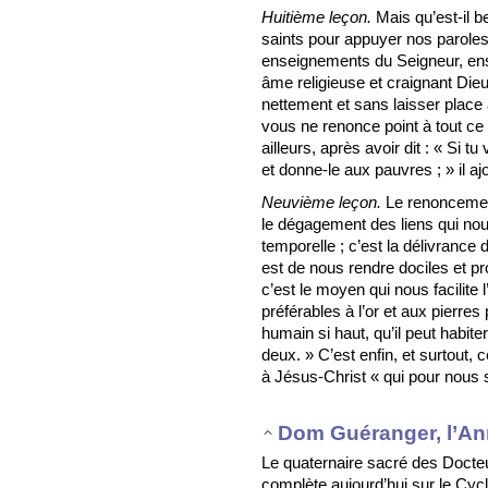
Huitième leçon.
Mais qu’est-il 
saints pour appuyer nos parole
enseignements du Seigneur, en
âme religieuse et craignant Dieu
nettement et sans laisser place 
vous ne renonce point à tout ce 
ailleurs, après avoir dit : « Si t
et donne-le aux pauvres ; » il aj
Neuvième leçon.
Le renoncemen
le dégagement des liens qui nous
temporelle ; c’est la délivrance 
est de nous rendre dociles et pr
c’est le moyen qui nous facilite l
préférables à l’or et aux pierres
humain si haut, qu’il peut habiter
deux. » C’est enfin, et surtou
à Jésus-Christ « qui pour nous s’e
Dom Guéranger, l’An
Le quaternaire sacré des Docteur
complète aujourd’hui sur le Cyc