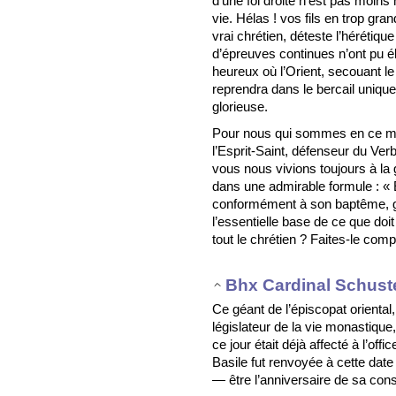
d’une foi droite n’est pas moins 
vie. Hélas ! vos fils en trop gra
vrai chrétien, déteste l’hérétique
d’épreuves continues n’ont pu ébr
heureux où l’Orient, secouant le
reprendra dans le bercail unique 
glorieuse.
Pour nous qui sommes en ce mo
l’Esprit-Saint, défenseur du Ve
vous nous vivions toujours à la g
dans une admirable formule : « Êt
conformément à son baptême, glor
l’essentielle base de ce que doit
tout le chrétien ? Faites-le com
Bhx Cardinal Schust
Ce géant de l’épiscopat oriental,
législateur de la vie monastiqu
ce jour était déjà affecté à l’offi
Basile fut renvoyée à cette date
— être l’anniversaire de sa con