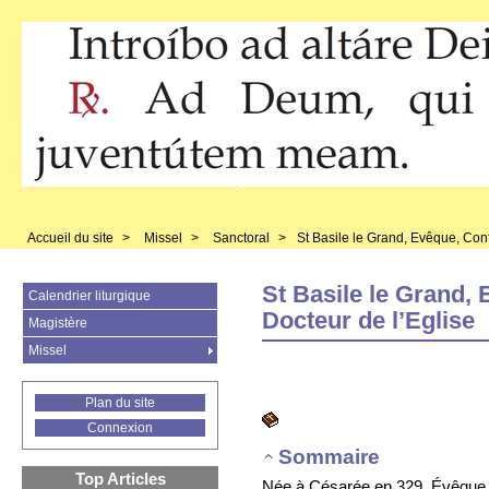
Accueil du site
>
Missel
>
Sanctoral
>
St Basile le Grand, Evêque, Conf
St Basile le Grand,
Calendrier liturgique
Docteur de l’Eglise
Magistère
Missel
Plan du site
Connexion
Sommaire
Top Articles
Née à Césarée en 329. Évêque 