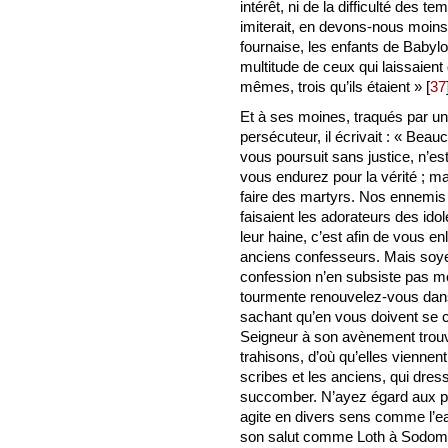
intérêt, ni de la difficulté de
imiterait, en devons-nous moins
fournaise, les enfants de Babylo
multitude de ceux qui laissaient d
mêmes, trois qu’ils étaient »
[
37
Et à ses moines, traqués par un
persécuteur, il écrivait : « Bea
vous poursuit sans justice, n’es
vous endurez pour la vérité ; ma
faire des martyrs. Nos ennemis
faisaient les adorateurs des idole
leur haine, c’est afin de vous enl
anciens confesseurs. Mais soyez
confession n’en subsiste pas m
tourmente renouvelez-vous dans 
sachant qu’en vous doivent se c
Seigneur à son avènement trouve
trahisons, d’où qu’elles viennent
scribes et les anciens, qui dre
succomber. N’ayez égard aux pe
agite en divers sens comme l’eau
son salut comme Loth à Sodome, 