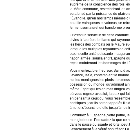
suprême de la conscience des rois, élo
la Mère commune, restreindront les anné
sera brisé par la puissance du glaive s
l’Évangile, qu’en nos temps mêmes d’u
bataille vainqueurs et vaincus, se re
ferment surnaturel qui transforme prog
Or c’est un serviteur de cette conduite 
divins à l’auréole brillante qui rayonn
les héros des combats où le Maure succ
lorsque les multiples royaumes de cett
cœurs cette unité puissante inaugurant 
nation armée, souillaient l’Espagne du
reçoit maintenant les hommages de l’É
Vous méritiez, bienheureux Saint, d’a
l’avance, Isaïe, contemplant le monde 
sur les montagnes les pieds des messag
possession du monde, qu’admirait ainsi 
même Esprit qui les animait dirigea vos
où vous régnez avec lui, la paix qui fu
en pensant à ceux qui vous ressemblent
pacifiques ; car ils seront appelés fils
âme, et s’épanche d’elle jusqu’à nos f
Continuez à l’Espagne, votre patrie, le
mort glorieuse. Persuadez-la que ce n’e
dans le passé puissante et forte, peut t
l’attachement à la vérité son trésor. L