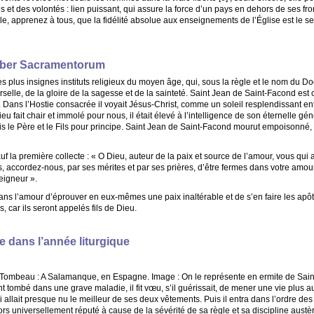
s et des volontés : lien puissant, qui assure la force d’un pays en dehors de ses fro
le, apprenez à tous, que la fidélité absolue aux enseignements de l’Église est le se
Liber Sacramentorum
des plus insignes instituts religieux du moyen âge, qui, sous la règle et le nom du D
erselle, de la gloire de la sagesse et de la sainteté. Saint Jean de Saint-Facond es
ce. Dans l’Hostie consacrée il voyait Jésus-Christ, comme un soleil resplendissant e
 fait chair et immolé pour nous, il était élevé à l’intelligence de son éternelle gé
ois le Père et le Fils pour principe. Saint Jean de Saint-Facond mourut empoisonné, se
 la première collecte : « O Dieu, auteur de la paix et source de l’amour, vous qui
s, accordez-nous, par ses mérites et par ses prières, d’être fermes dans votre amou
eigneur ».
ns l’amour d’éprouver en eux-mêmes une paix inaltérable et de s’en faire les apôtre
s, car ils seront appelés fils de Dieu.
 dans l’année liturgique
. Tombeau : A Salamanque, en Espagne. Image : On le représente en ermite de Saint A
ant tombé dans une grave maladie, il fit vœu, s’il guérissait, de mener une vie plus a
llait presque nu le meilleur de ses deux vêtements. Puis il entra dans l’ordre des
rs universellement réputé à cause de la sévérité de sa règle et sa discipline austèr