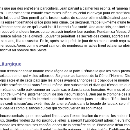
s que par des entretiens particuliers, Jean parvint à calmer les esprits, et ramena la 
 lui reprochant sa cruauté envers ses inférieurs, celui-ci envoya pour ce motif de
de lui, quand Dieu permit qu’ils fussent saisis de stupeur et immobilisés ainsi que 
ils eussent demandé grâce pour leur crime. Ce seigneur, frappé lui-même d’une ter
’étant repenti de ce qu’il avait fait, il fut rendu à la santé. Une autre fois, des fact
 recouvrèrent leurs forces qu’après avoir imploré leur pardon. Pendant sa Messe, J
source même de la divinité. Souvent il pénétrait les secrets des cœurs, et prédisait
e sept ans, il la ressuscita. Enfin, après avoir prédit le jour de sa mort et avoir reç
rnier soupir. Après comme avant sa mort, de nombreux miracles firent éclater sa gloi
l’inscrivit au nombre des Saints.
Liturgique
on d’établir dans le monde est le règne de la paix. C’était elle que les cieux promet
ette autre nuit qui vit les adieux du Seigneur, au banquet de la Cène, l’Homme-Di
 corps sacré et de cette paix que les anges avaient annoncée
[
1
]
: paix que le monde n
’elle procède de lui sans être lui-même, don substantiel et divin qui n’est autre qu
nt répandu cette paix comme un levain sacré dans la race humaine. Hommes et peup
sé contre lui-même, justement puni de son insoumission à Dieu par le triomphe des s
eu satisfait traiter en fils le rebelle obstiné des anciens jours. Les fils du Très-Ha
es confins jusqu’aux extrémités de la terre. Assis dans la beauté de la paix, selon
a ici-bas les complaisances du ciel qui doit trouver en lui son image.
troces combats qui ne trouvaient fin qu’avec l’extermination du vaincu, les nations
eux. Sujettes fidèles du Roi pacifique, elles laisseront l’Esprit-Saint adoucir leurs mœ
 monde les désastreuses conséquences de la première chute, l’inévitable fléau co
oit tout chrétien que n’admit point l’antiquité païenne, la foi des traités, l’arbitra