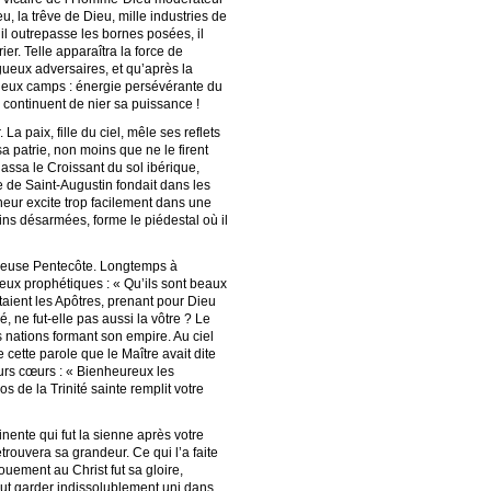
, la trêve de Dieu, mille industries de
’il outrepasse les bornes posées, il
er. Telle apparaîtra la force de
ueux adversaires, et qu’après la
 deux camps : énergie persévérante du
i continuent de nier sa puissance !
a paix, fille du ciel, mêle ses reflets
a patrie, non moins que ne le firent
assa le Croissant du sol ibérique,
e de Saint-Augustin fondait dans les
nneur excite trop facilement dans une
ins désarmées, forme le piédestal où il
orieuse Pentecôte. Longtemps à
yeux prophétiques : « Qu’ils sont beaux
taient les Apôtres, prenant pour Dieu
, ne fut-elle pas aussi la vôtre ? Le
s nations formant son empire. Au ciel
 cette parole que le Maître avait dite
eurs cœurs : « Bienheureux les
s de la Trinité sainte remplit votre
inente qui fut la sienne après votre
trouvera sa grandeur. Ce qui l’a faite
ouement au Christ fut sa gloire,
eut garder indissolublement uni dans