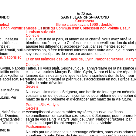
le 12 juin
CUNDO
SAINT JEAN de St-FACOND
Confesseur
uplex)
IIIème classe (avant 1960 : double)
 non Pontificis
Messe
Os iusti
du Commun d’un Confesseur non Pontife I, sauf
l’oraison suivante :
Collecte
, qui beátum
Dieu, auteur de la paix, et amant de la charité, vous avez orné le
issidéntes
bienheureux Jean, votre Confesseur, d’un merveilleux don du ciel 
tis et
apaiser les différends : accordez-nous, par ses mérites et son
e firmáti, nullis
intercession, d’être tellement affermis dans votre amour, que nous 
minum.
soyons plus séparés de vous par aucune tentation.
ni, Naboris et
Et on fait mémoire des Sts Basilide, Cyrin, Nabor et Nazaire, Martyr
Collecte
Gyrini, Naboris
Faites, s’il vous plaît, Seigneur, que l’anniversaire de la naissance
alítia nobis
ciel de vos saints Martyrs Basilide, Cyrin, Nabor et Nazaire répande
ulit excelléntia
lumière dans nos âmes et que les biens spirituels dont le bonheur
s accréscat. Per
éternel leur a procuré la plénitude, s’accroissent en nous grâce au
fruits de notre dévotion.
Secrète
us in tuórum
Nous vous immolons, Seigneur, une hostie de louange en mémoir
nos et
vos saints en qui nous avons confiance pour obtenir de triompher 
utúris. Per
maux de la vie présente et d’échapper aux maux de la vie future.
Pour les Sts Martyrs
Secrète
, Nabóris atque
Accomplissant vos admirables mystères, nous vous offrons
ibi. Dómine,
solennellement en sacrifice ces hosties, ô Seigneur, pour honorer l
ertractántes :
sang de vos saints Martyrs Basilide, Cyrin, Nabor et Nazaire, par
Per Dóminum.
l’effusion duquel ils ont remporté une si belle victoire.
Postcommunion
ter, te
Nourris par un aliment et un breuvage célestes, nous vous prions e
supplions, ô notre Dieu, de faire que nous soit assuré le secours d