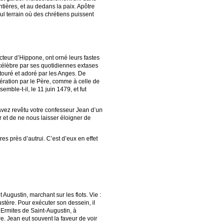
ntières, et au dedans la paix. Apôtre
ul terrain où des chrétiens puissent
octeur d’Hippone, ont orné leurs fastes
t célèbre par ses quotidiennes extases
ntouré et adoré par les Anges. De
nération par le Père, comme à celle de
mble-t-il, le 11 juin 1479, et fut
 avez revêtu votre confesseur Jean d’un
r et de ne nous laisser éloigner de
s près d’autrui. C’est d’eux en effet
ugustin, marchant sur les flots. Vie :
ustère. Pour exécuter son dessein, il
 Ermites de Saint-Augustin, à
e. Jean eut souvent la faveur de voir