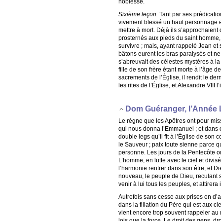
noblesse.
Sixième leçon.
Tant par ses prédication
vivement blessé un haut personnage en
mettre à mort. Déjà ils s’approchaient 
prosternés aux pieds du saint homme, 
survivre ; mais, ayant rappelé Jean et s
bâtons eurent les bras paralysés et ne
s’abreuvait des célestes mystères à la 
fille de son frère étant morte à l’âge d
sacrements de l’Église, il rendit le de
les rites de l’Église, et Alexandre VIII 
Dom Guéranger, l’Année 
Le règne que les Apôtres ont pour missi
qui nous donna l’Emmanuel ; et dans c
double legs qu’il fit à l’Église de son
le Sauveur ; paix toute sienne parce qu
personne. Les jours de la Pentecôte o
L’homme, en lutte avec le ciel et divi
l’harmonie rentrer dans son être, et Di
nouveau, le peuple de Dieu, reculant s
venir à lui tous les peuples, et attirer
Autrefois sans cesse aux prises en d’a
dans la filiation du Père qui est aux ci
vient encore trop souvent rappeler au
lois que la force. Le droit des gens, dr