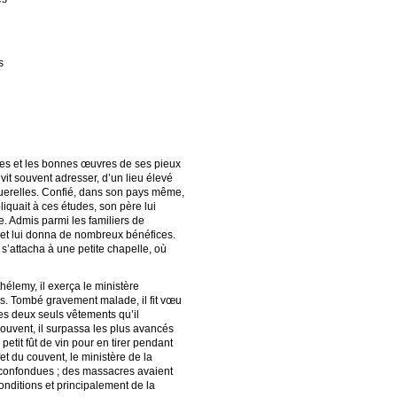
s
res et les bonnes œuvres de ses pieux
it souvent adresser, d’un lieu élevé
s querelles. Confié, dans son pays même,
liquait à ces études, son père lui
. Admis parmi les familiers de
ne et lui donna de nombreux bénéfices.
 s’attacha à une petite chapelle, où
hélemy, il exerça le ministère
ées. Tombé gravement malade, il fit vœu
es deux seuls vêtements qu’il
couvent, il surpassa les plus avancés
 petit fût de vin pour en tirer pendant
fet du couvent, le ministère de la
nt confondues ; des massacres avaient
onditions et principalement de la