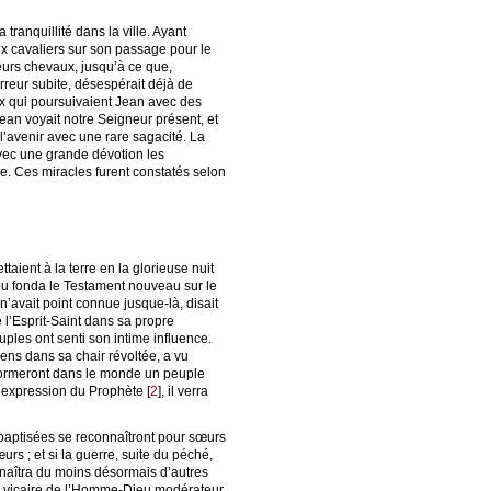
tranquillité dans la ville. Ayant
ux cavaliers sur son passage pour le
leurs chevaux, jusqu’à ce que,
reur subite, désespérait déjà de
ieux qui poursuivaient Jean avec des
ean voyait notre Seigneur présent, et
 l’avenir avec une rare sagacité. La
u avec une grande dévotion les
re. Ces miracles furent constatés selon
taient à la terre en la glorieuse nuit
eu fonda le Testament nouveau sur le
’avait point connue jusque-là, disait
e l’Esprit-Saint dans sa propre
les ont senti son intime influence.
ens dans sa chair révoltée, a vu
ut formeront dans le monde un peuple
 l’expression du Prophète
[
2
]
, il verra
 baptisées se reconnaîtront pour sœurs
urs ; et si la guerre, suite du péché,
nnaîtra du moins désormais d’autres
ge du vicaire de l’Homme-Dieu modérateur