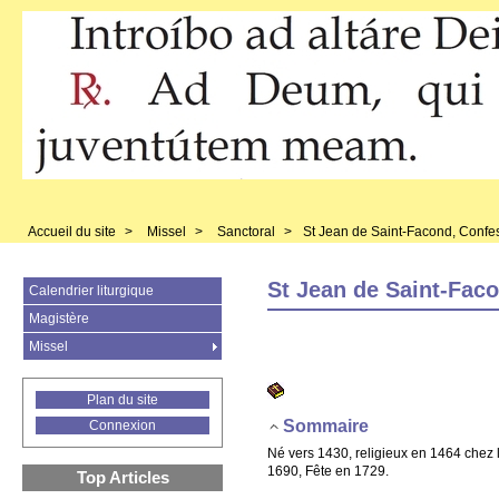
Accueil du site
>
Missel
>
Sanctoral
>
St Jean de Saint-Facond, Confe
St Jean de Saint-Fac
Calendrier liturgique
Magistère
Missel
Plan du site
Sommaire
Connexion
Né vers 1430, religieux en 1464 chez 
1690, Fête en 1729.
Top Articles