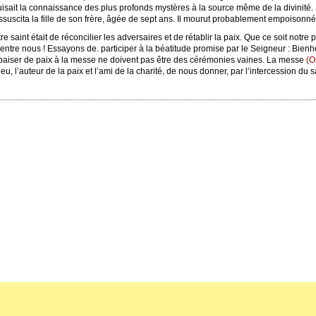
isait la connaissance des plus profonds mystères à la source même de la divinité. Il
essuscita la fille de son frère, âgée de sept ans. Il mourut probablement empoisonné
 saint était de réconcilier les adversaires et de rétablir la paix. Que ce soit notre 
its entre nous ! Essayons de. participer à la béatitude promise par le Seigneur : Bi
 le baiser de paix à la messe ne doivent pas être des cérémonies vaines. La messe
(O
, l’auteur de la paix et l’ami de la charité, de nous donner, par l’intercession du sai