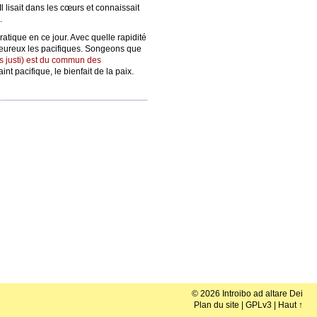
 lisait dans les cœurs et connaissait
.
pratique en ce jour. Avec quelle rapidité
enheureux les pacifiques. Songeons que
s justi) est du commun des
nt pacifique, le bienfait de la paix.
© 2026 Introibo ad altare Dei
Plan du site
|
GPLv3
|
Haut ↑