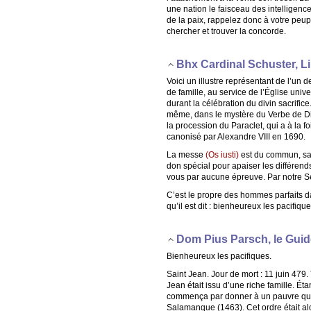
une nation le faisceau des intelligence
de la paix, rappelez donc à votre peup
chercher et trouver la concorde.
Bhx Cardinal Schuster, 
Voici un illustre représentant de l’un 
de famille, au service de l’Église univ
durant la célébration du divin sacrifi
même, dans le mystère du Verbe de Dieu
la procession du Paraclet, qui a à la f
canonisé par Alexandre VIII en 1690.
La messe
(Os iusti)
est du commun, sauf
don spécial pour apaiser les différend
vous par aucune épreuve. Par notre S
C’est le propre des hommes parfaits da
qu’il est dit : bienheureux les pacifique
Dom Pius Parsch, le Guide
Bienheureux les pacifiques.
Saint Jean. Jour de mort : 11 juin 479
Jean était issu d’une riche famille. Ét
commença par donner à un pauvre qui a
Salamanque (1463). Cet ordre était alo