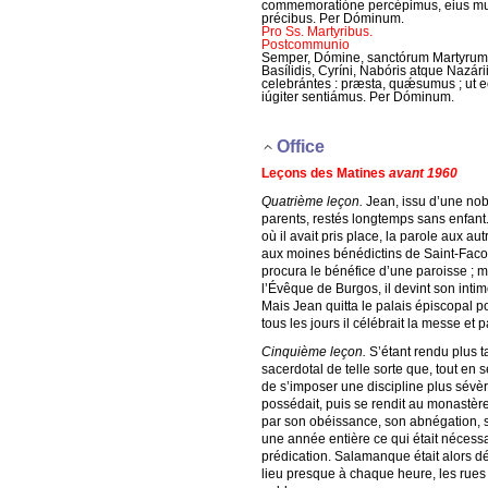
commemoratióne percépimus, eius mu
précibus. Per Dóminum.
Pro Ss. Martyribus.
Postcommunio
Semper, Dómine, sanctórum Martyrum
Basílidis, Cyríni, Nabóris atque Nazári
celebrántes : præsta, quǽsumus ; ut e
iúgiter sentiámus. Per Dóminum.
Office
Leçons des Matines
avant 1960
Quatrième leçon.
Jean, issu d’une nob
parents, restés longtemps sans enfant.
où il avait pris place, la parole aux a
aux moines bénédictins de Saint-Facond,
procura le bénéfice d’une paroisse ; 
l’Évêque de Burgos, il devint son inti
Mais Jean quitta le palais épiscopal p
tous les jours il célébrait la messe et
Cinquième leçon.
S’étant rendu plus t
sacerdotal de telle sorte que, tout en
de s’imposer une discipline plus sévè
possédait, puis se rendit au monastère
par son obéissance, son abnégation, ses 
une année entière ce qui était nécessair
prédication. Salamanque était alors dé
lieu presque à chaque heure, les rues 