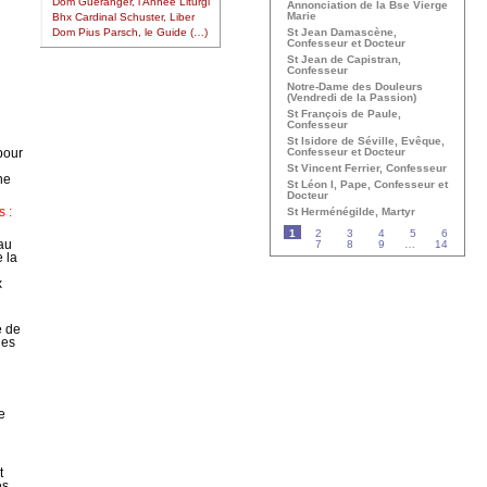
Dom Guéranger, l’Année Liturgi
Annonciation de la Bse Vierge
Marie
Bhx Cardinal Schuster, Liber
St Jean Damascène,
Dom Pius Parsch, le Guide (…)
Confesseur et Docteur
St Jean de Capistran,
Confesseur
Notre-Dame des Douleurs
(Vendredi de la Passion)
St François de Paule,
Confesseur
St Isidore de Séville, Evêque,
pour
Confesseur et Docteur
St Vincent Ferrier, Confesseur
ne
St Léon I, Pape, Confesseur et
Docteur
s :
St Herménégilde, Martyr
1
2
3
4
5
6
 au
7
8
9
…
14
 la
x
e de
des
e
t
es