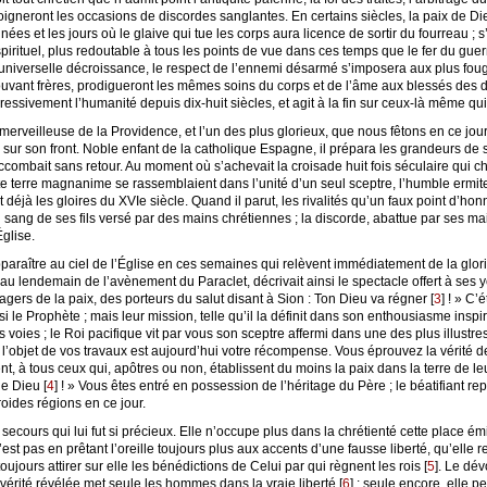
igneront les occasions de discordes sanglantes. En certains siècles, la paix de Dieu
es et les jours où le glaive qui tue les corps aura licence de sortir du fourreau ; s
pirituel, plus redoutable à tous les points de vue dans ces temps que le fer du guerri
niverselle décroissance, le respect de l’ennemi désarmé s’imposera aux plus foug
trouvant frères, prodigueront les mêmes soins du corps et de l’âme aux blessés des
ressivement l’humanité depuis dix-huit siècles, et agit à la fin sur ceux-là même qu
merveilleuse de la Providence, et l’un des plus glorieux, que nous fêtons en ce jour. L
e sur son front. Noble enfant de la catholique Espagne, il prépara les grandeurs de s
ombait sans retour. Au moment où s’achevait la croisade huit fois séculaire qui ch
e terre magnanime se rassemblaient dans l’unité d’un seul sceptre, l’humble ermit
déjà les gloires du XVIe siècle. Quand il parut, les rivalités qu’un faux point d’ho
 sang de ses fils versé par des mains chrétiennes ; la discorde, abattue par ses ma
glise.
pparaître au ciel de l’Église en ces semaines qui relèvent immédiatement de la gl
au lendemain de l’avènement du Paraclet, décrivait ainsi le spectacle offert à ses 
ers de la paix, des porteurs du salut disant à Sion : Ton Dieu va régner
[
3
]
! » C’é
le Prophète ; mais leur mission, telle qu’il la définit dans son enthousiasme inspiré
 voies ; le Roi pacifique vit par vous son sceptre affermi dans une des plus illustre
t l’objet de vos travaux est aujourd’hui votre récompense. Vous éprouvez la vérité de
, à tous ceux qui, apôtres ou non, établissent du moins la paix dans la terre de l
 de Dieu
[
4
]
! » Vous êtes entré en possession de l’héritage du Père ; le béatifiant repo
roides régions en ce jour.
 secours qui lui fut si précieux. Elle n’occupe plus dans la chrétienté cette place ém
st pas en prêtant l’oreille toujours plus aux accents d’une fausse liberté, qu’elle re
oujours attirer sur elle les bénédictions de Celui par qui règnent les rois
[
5
]
. Le dév
a vérité révélée met seule les hommes dans la vraie liberté
[
6
]
; seule encore, elle p