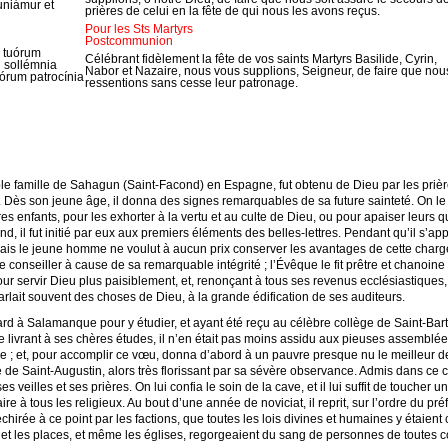
niámur et
prières de celui en la fête de qui nous les avons reçus.
Pour les Sts Martyrs
Postcommunion
 tuórum
Célébrant fidèlement la fête de vos saints Martyrs Basilide, Cyrin,
i sollémnia
Nabor et Nazaire, nous vous supplions, Seigneur, de faire que nou
órum patrocínia
ressentions sans cesse leur patronage.
le famille de Sahagun (Saint-Facond) en Espagne, fut obtenu de Dieu par les priè
 Dès son jeune âge, il donna des signes remarquables de sa future sainteté. On le v
utres enfants, pour les exhorter à la vertu et au culte de Dieu, ou pour apaiser leur
 il fut initié par eux aux premiers éléments des belles-lettres. Pendant qu’il s’app
mais le jeune homme ne voulut à aucun prix conserver les avantages de cette charge
me conseiller à cause de sa remarquable intégrité ; l’Évêque le fit prêtre et chanoi
our servir Dieu plus paisiblement, et, renonçant à tous ses revenus ecclésiastiques,
 parlait souvent des choses de Dieu, à la grande édification de ses auditeurs.
ard à Salamanque pour y étudier, et ayant été reçu au célèbre collège de Saint-Bart
 se livrant à ses chères études, il n’en était pas moins assidu aux pieuses assembl
re ; et, pour accomplir ce vœu, donna d’abord à un pauvre presque nu le meilleur d
 de Saint-Augustin, alors très florissant par sa sévère observance. Admis dans ce 
veilles et ses prières. On lui confia le soin de la cave, et il lui suffit de toucher un
e à tous les religieux. Au bout d’une année de noviciat, il reprit, sur l’ordre du pré
chirée à ce point par les factions, que toutes les lois divines et humaines y étaie
et les places, et même les églises, regorgeaient du sang de personnes de toutes c