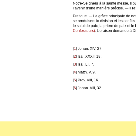
Notre-Seigneur à la sainte messe. Il pu
l’avenir d’une manière précise. — Il r
Pratique. — La grâce principale de notre
se produisent la division et les confl
le salut de paix, la prière de paix et
Confesseurs)
. L’oraison demande à Dieu
[
1
]
Johan. XIV, 27.
[
2
]
Isai. XXXII, 18.
[
3
]
Isai. LII, 7.
[
4
]
Matth. V, 9.
[
5
]
Prov. VIII, 16.
[
6
]
Johan. VIII, 32.