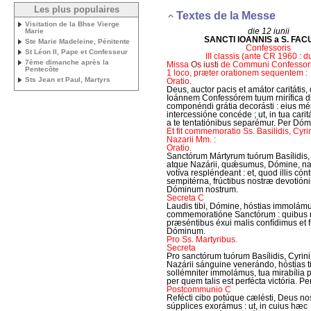
Les plus populaires
Textes de la Messe
Visitation de la Bhse Vierge
die 12 iunii
Marie
SANCTI IOANNIS a S. FA
Ste Marie Madeleine, Pénitente
Confessoris
St Léon II, Pape et Confesseur
III classis (ante CR 1960 : d
7ème dimanche après la
Missa
Os iusti
de Communi Confessoris
Pentecôte
1 loco, præter orationem sequentem :
Sts Jean et Paul, Martyrs
Oratio.
Deus, auctor pacis et amátor caritátis
Ioánnem Confessórem tuum rnirífica d
componéndi grátia decorásti : eius méri
intercessióne concéde ; ut, in tua caritát
a te tentatiónibus separémur. Per Dó
Et fit commemoratio Ss. Basilidis, Cyri
Nazarii Mm. :
Oratio.
Sanctórum Mártyrum tuórum Basílidis, 
atque Nazárii, quǽsumus, Dómine, nat
votíva respléndeant : et, quod illis cónt
sempitérna, frúctibus nostræ devotióni
Dóminum nostrum.
Secreta C
Laudis tibi, Dómine, hóstias immolám
commemoratióne Sanctórum : quibus 
præséntibus éxui malis confídimus et f
Dóminum.
Pro Ss. Martyribus.
Secreta
Pro sanctórum tuórum Basílidis, Cyrini
Nazárii sánguine venerándo, hóstias t
sollémniter immolámus, tua mirabília p
per quem talis est perfécta victória. 
Postcommunio C
Refécti cibo potúque cælésti, Deus nos
súpplices exorámus : ut, in cuius hæc