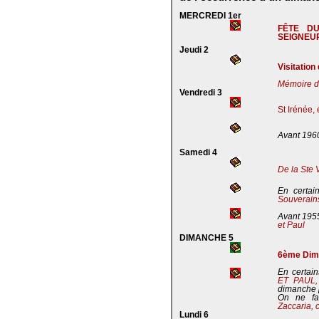
MERCREDI 1er
FÊTE D
SEIGNEU
Jeudi 2
Visitation
Mémoire de
Vendredi 3
St Irénée,
Avant 196
Samedi 4
De la Ste 
En certai
Souverains
Avant 195
et Paul
DIMANCHE 5
6ème Dima
En certain
ET PAUL
dimanche 
On ne fa
Zaccaria, 
Lundi 6