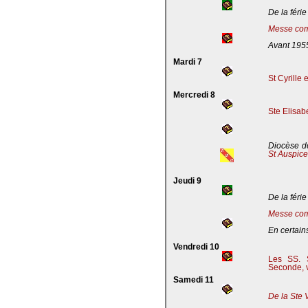
De la férie
Messe com
Avant 195
Mardi 7
St Cyrille
Mercredi 8
Ste Elisab
Diocèse de
St Auspic
Jeudi 9
De la férie
Messe com
En certains
Vendredi 10
Les SS. S
Seconde, v
Samedi 11
De la Ste 