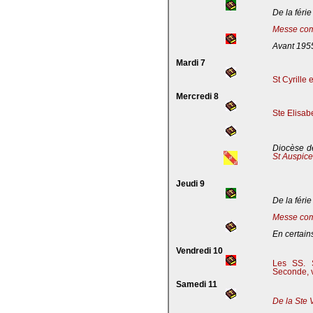
De la férie
Messe com
Avant 195
Mardi 7
St Cyrille
Mercredi 8
Ste Elisab
Diocèse de
St Auspic
Jeudi 9
De la férie
Messe com
En certains
Vendredi 10
Les SS. S
Seconde, v
Samedi 11
De la Ste 