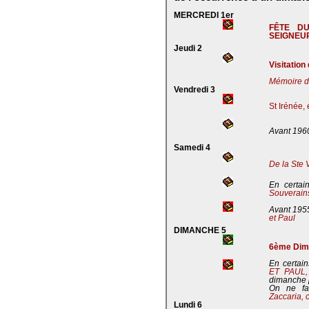
MERCREDI 1er
FÊTE D
SEIGNEU
Jeudi 2
Visitation
Mémoire de
Vendredi 3
St Irénée,
Avant 196
Samedi 4
De la Ste 
En certai
Souverains
Avant 195
et Paul
DIMANCHE 5
6ème Dima
En certain
ET PAUL
dimanche 
On ne fa
Zaccaria, 
Lundi 6