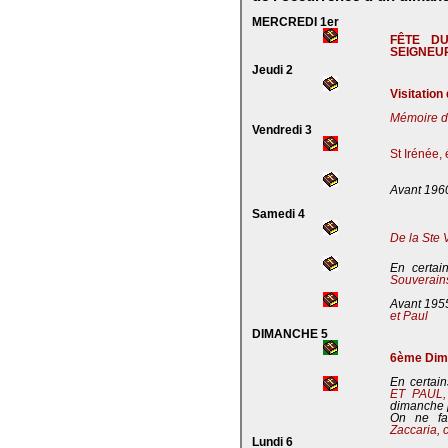
MERCREDI 1er
FÊTE D
SEIGNEU
Jeudi 2
Visitation
Mémoire de
Vendredi 3
St Irénée,
Avant 196
Samedi 4
De la Ste 
En certai
Souverains
Avant 195
et Paul
DIMANCHE 5
6ème Dima
En certain
ET PAUL
dimanche 
On ne fa
Zaccaria, 
Lundi 6