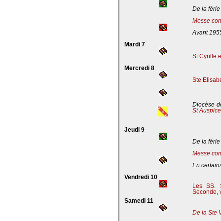
De la férie
Messe com
Avant 195
Mardi 7
St Cyrille
Mercredi 8
Ste Elisab
Diocèse de
St Auspic
Jeudi 9
De la férie
Messe com
En certains
Vendredi 10
Les SS. S
Seconde, v
Samedi 11
De la Ste 