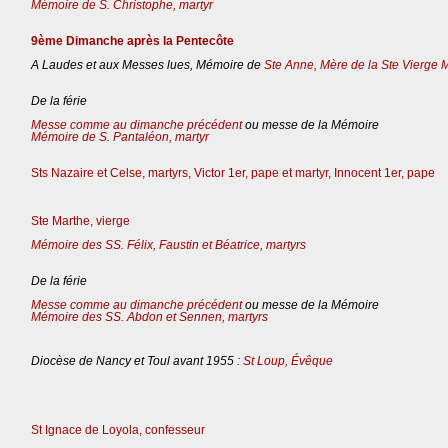
Mémoire de S. Christophe, martyr
9ème Dimanche après la Pentecôte
A Laudes et aux Messes lues, Mémoire de
Ste Anne, Mère de la Ste Vierge 
De la férie
Messe comme au dimanche précédent
ou messe de la Mémoire
Mémoire de S. Pantaléon, martyr
Sts Nazaire et Celse, martyrs, Victor 1er, pape et martyr, Innocent 1er, pape
Ste Marthe, vierge
Mémoire des SS. Félix, Faustin et Béatrice, martyrs
De la férie
Messe comme au dimanche précédent
ou messe de la Mémoire
Mémoire des SS. Abdon et Sennen, martyrs
Diocèse de Nancy et Toul avant 1955 :
St Loup, Évêque
St Ignace de Loyola, confesseur