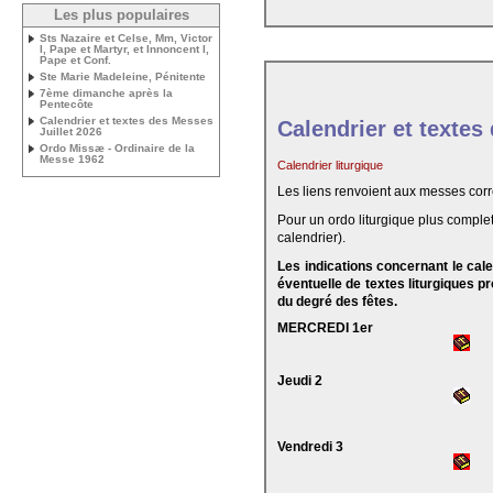
Les plus populaires
Sts Nazaire et Celse, Mm, Victor
I, Pape et Martyr, et Innoncent I,
Pape et Conf.
Ste Marie Madeleine, Pénitente
7ème dimanche après la
Pentecôte
Calendrier et textes des Messes
Calendrier et textes
Juillet 2026
Ordo Missæ - Ordinaire de la
Messe 1962
Calendrier liturgique
Les liens renvoient aux messes cor
Pour un ordo liturgique plus complet
calendrier).
Les indications concernant le cal
éventuelle de textes liturgiques 
du degré des fêtes.
MERCREDI 1er
Jeudi 2
Vendredi 3