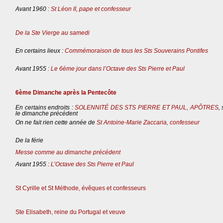
Avant 1960 :
St Léon II, pape et confesseur
De la Ste Vierge au samedi
En certains lieux :
Commémoraison de tous les Sts Souverains Pontifes
Avant 1955 :
Le 6ème jour dans l’Octave des Sts Pierre et Paul
6ème Dimanche après la Pentecôte
En certains endroits :
SOLENNITÉ DES STS PIERRE ET PAUL, APÔTRES
,
le dimanche précédent
On ne fait rien cette année de
St Antoine-Marie Zaccaria, confesseur
De la férie
Messe comme au dimanche précédent
Avant 1955 :
L’Octave des Sts Pierre et Paul
St Cyrille et St Méthode, évêques et confesseurs
Ste Elisabeth, reine du Portugal et veuve