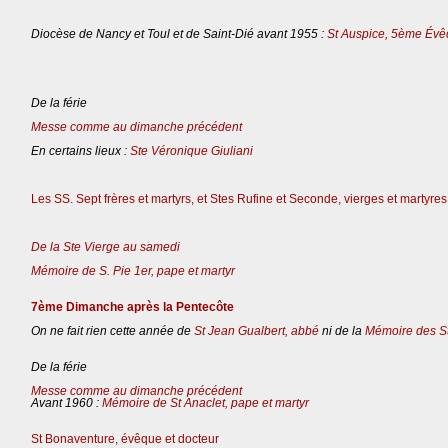
Diocèse de Nancy et Toul et de Saint-Dié avant 1955 :
St Auspice, 5ème Évê
De la férie
Messe comme au dimanche précédent
En certains lieux :
Ste Véronique Giuliani
Les SS. Sept frères et martyrs, et Stes Rufine et Seconde, vierges et martyres
De la Ste Vierge au samedi
Mémoire de S. Pie 1er, pape et martyr
7ème Dimanche après la Pentecôte
On ne fait rien cette année de
St Jean Gualbert, abbé
ni de la
Mémoire des St
De la férie
Messe comme au dimanche précédent
Avant 1960 :
Mémoire de St Anaclet, pape et martyr
St Bonaventure, évêque et docteur