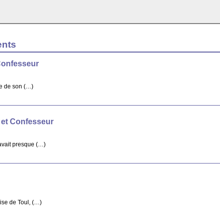
ents
Confesseur
re de son (…)
 et Confesseur
avait presque (…)
ise de Toul, (…)