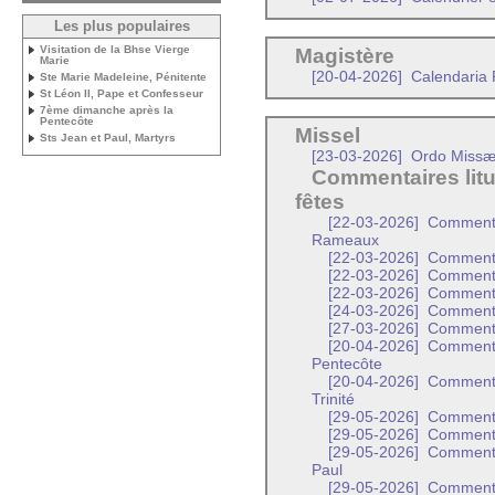
Les plus populaires
Visitation de la Bhse Vierge
Magistère
Marie
[20-04-2026]
Calendaria P
Ste Marie Madeleine, Pénitente
St Léon II, Pape et Confesseur
7ème dimanche après la
Pentecôte
Missel
Sts Jean et Paul, Martyrs
[23-03-2026]
Ordo Missæ 
Commentaires litu
fêtes
[22-03-2026]
Commentai
Rameaux
[22-03-2026]
Commentai
[22-03-2026]
Commentai
[22-03-2026]
Commentai
[24-03-2026]
Commentai
[27-03-2026]
Commentai
[20-04-2026]
Commentai
Pentecôte
[20-04-2026]
Commentair
Trinité
[29-05-2026]
Commentai
[29-05-2026]
Commentai
[29-05-2026]
Commentair
Paul
[29-05-2026]
Commentair