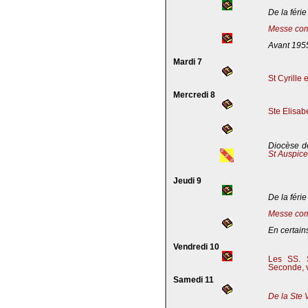
De la férie
Messe com
Avant 195
Mardi 7
St Cyrille
Mercredi 8
Ste Elisab
Diocèse de
St Auspic
Jeudi 9
De la férie
Messe com
En certains
Vendredi 10
Les SS. S
Seconde, v
Samedi 11
De la Ste 