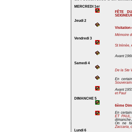
MERCREDI 1er
FÊTE D
SEIGNEU
Jeudi 2
Visitation
Mémoire de
Vendredi 3
St Irénée,
Avant 196
Samedi 4
De la Ste 
En certai
Souverains
Avant 195
et Paul
DIMANCHE 5
6ème Dima
En certain
ET PAUL
dimanche 
On ne fa
Zaccaria, 
Lundi 6