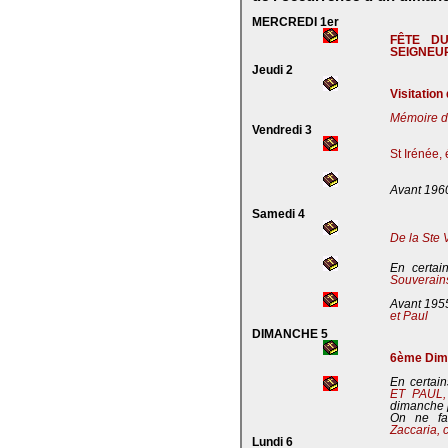
MERCREDI 1er
FÊTE D
SEIGNEU
Jeudi 2
Visitation
Mémoire de
Vendredi 3
St Irénée,
Avant 196
Samedi 4
De la Ste 
En certai
Souverains
Avant 195
et Paul
DIMANCHE 5
6ème Dima
En certain
ET PAUL
dimanche 
On ne fa
Zaccaria, 
Lundi 6