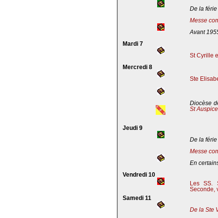
De la férie
Messe com
Avant 195
Mardi 7
St Cyrille
Mercredi 8
Ste Elisab
Diocèse de
St Auspic
Jeudi 9
De la férie
Messe com
En certains
Vendredi 10
Les SS. S
Seconde, v
Samedi 11
De la Ste 