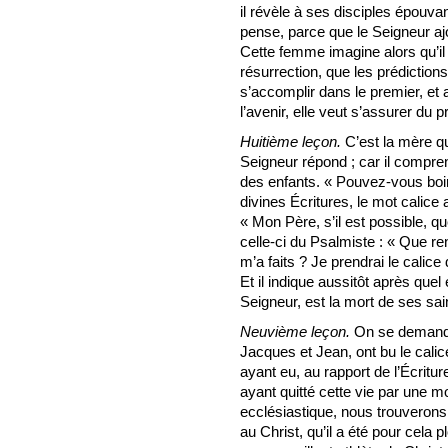
il révèle à ses disciples épouva
pense, parce que le Seigneur ajou
Cette femme imagine alors qu’i
résurrection, que les prédictio
s’accomplir dans le premier, et
l’avenir, elle veut s’assurer du p
Huitième leçon.
C’est la mère qu
Seigneur répond ; car il compre
des enfants. « Pouvez-vous boire
divines Écritures, le mot calice 
« Mon Père, s’il est possible, qu
celle-ci du Psalmiste : « Que ren
m’a faits ? Je prendrai le calice
Et il indique aussitôt après que
Seigneur, est la mort de ses sai
Neuvième leçon.
On se demande
Jacques et Jean, ont bu le cali
ayant eu, au rapport de l’Écritur
ayant quitté cette vie par une mor
ecclésiastique, nous trouverons
au Christ, qu’il a été pour cela 