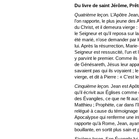
Du livre de saint Jérôme, Prêt
Quatrième leçon.
L’Apôtre Jean, 
l’on rapporte, le plus jeune des 
du Christ, et il demeura vierge :
le Seigneur et qu’il reposa sur l
été marié, n’ose demander par l
lui. Après la résurrection, Mar
Seigneur est ressuscité, l’un et
y parvint le premier. Comme ils 
de Génésareth, Jésus leur appar
savaient pas qui ils voyaient ; l
vierge, et dit à Pierre : « C’est l
Cinquième leçon.
Jean est Apôtr
qu’il écrivit aux Églises comme 
des Évangiles, ce que ne fit au
Matthieu ; Prophète, car dans l’
relégué à cause du témoignage qu’
Apocalypse qui renferme une inf
rapporte qu’à Rome, Jean, ayant
bouillante, en sortit plus sain et 
Sixième leçon.
Son Évangile lu