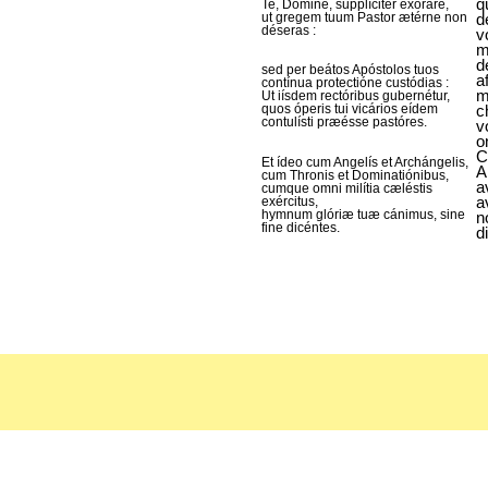
q
Te, Dómine, supplíciter exoráre,
ut gregem tuum Pastor ætérne non
d
déseras :
v
m
d
sed per beátos Apóstolos tuos
a
contínua protectióne custódias :
m
Ut iísdem rectóribus gubernétur,
quos óperis tui vicários eídem
c
contulísti præésse pastóres.
v
o
C
Et ídeo cum Angelís et Archángelis,
A
cum Thronis et Dominatiónibus,
a
cumque omni milítia cæléstis
a
exércitus,
hymnum glóriæ tuæ cánimus, sine
n
fine dicéntes.
d