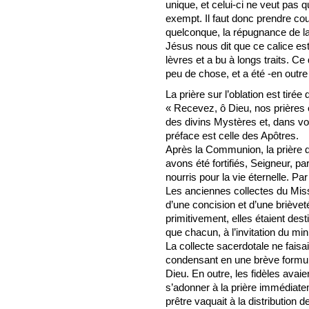
unique, et celui-ci ne veut pas 
exempt. Il faut donc prendre cou
quelconque, la répugnance de la
Jésus nous dit que ce calice es
lèvres et a bu à longs traits. C
peu de chose, et a été -en outre
La prière sur l’oblation est tir
« Recevez, ô Dieu, nos prières 
des divins Mystères et, dans v
préface est celle des Apôtres.
Après la Communion, la prière d
avons été fortifiés, Seigneur, pa
nourris pour la vie éternelle. Par
Les anciennes collectes du Mis
d’une concision et d’une brièveté
primitivement, elles étaient des
que chacun, à l’invitation du mi
La collecte sacerdotale ne faisai
condensant en une brève formul
Dieu. En outre, les fidèles avai
s’adonner à la prière immédiat
prêtre vaquait à la distribution 