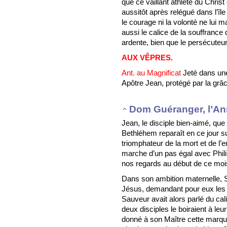
que ce vaillant athlète du Christ 
aussitôt après relégué dans l’îl
le courage ni la volonté ne lui ma
aussi le calice de la souffrance 
ardente, bien que le persécuteur
AUX VÊPRES.
Ant. au Magnificat
Jeté dans une
Apôtre Jean, protégé par la grâce 
Dom Guéranger, l’An
Jean, le disciple bien-aimé, qu
Bethléhem reparaît en ce jour su
triomphateur de la mort et de l’e
marche d’un pas égal avec Phili
nos regards au début de ce mois
Dans son ambition maternelle, S
Jésus, demandant pour eux les
Sauveur avait alors parlé du calic
deux disciples le boiraient à leu
donné à son Maître cette marqu