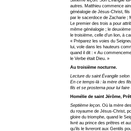
autres. Matthieu commence ains
généalogie de Jésus-Christ, fil
par le sacerdoce de Zacharie ; M
Le premier des trois a pour attr
même généalogie ; le deuxième,
le troisième, celle d’un lion, à c
« Préparez les voies du Seigneur
lui, vole dans les hauteurs com
quand il dit : « Au commencement
le Verbe était Dieu. »
Au troisième nocturne.
Lecture du saint Évangile selon 
En ce temps-là : la mère des f
fils et se prosterna pour lui fai
Homélie de saint Jérôme, Prêt
Septième leçon.
Où la mère des f
du royaume de Jésus-Christ, po
gloire du triomphe, quand le Se
livré au prince des prêtres et a
qu’ils le livreront aux Gentils po