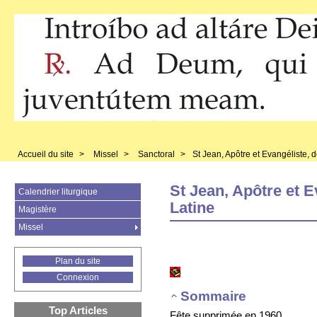
Accueil du site
>
Missel
>
Sanctoral
>
St Jean, Apôtre et Evangéliste, d
St Jean, Apôtre et E
Calendrier liturgique
Latine
Magistère
Missel
Plan du site
Connexion
Sommaire
Top Articles
Fête supprimée en 1960.