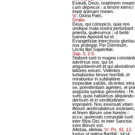
Exáudi, Deus, oratiónem meam
cum déprecor : a timóre inimíci
éripe ánimam meam.
V/.
Glória Patri.
Oratio.
Deus, qui cónspicis, quia nos
úndique mala nostra pertúrbant 
præsta, quǽsumus ; ut beáti
Ioánnis Apóstoli tui et
Evangelístæ intercéssio gloriós
nos prótegat. Per Dóminum.
Léctio libri Sapiéntiæ.
Sap. 5, 1-5.
Stabunt iusti in magna constánt
advérsus eos, qui se
angustiavérunt et qui abstulérun
labóres eórum. Vidéntes
turbabúntur timore horríbili, et
mirabúntur in subitatióne
insperátæ salútis, dicéntes intra
se, poeniténtiam agéntes, et pr
angústia spíritus geméntes : Hi
sunt, quos habúimus aliquándo 
derísum et in similitúdinem
impropérii. Nos insensáti vitam
illórum æstimabámus insániam,
et finem illórum sine honóre :
ecce, quómodo computáti sunt
inter fílios Dei, et inter Sanctos
sors illórum est.
Allelúia, allelúia.
V/.
Ps. 91, 13.
Iustus ut palma florébit : sicut