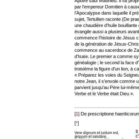
Apôtre sauf Matthieu. Il fut proph
par l’empereur Domitien à cause d
l’Apocalypse dans laquelle il p
sujet, Tertullien raconte (De pra
une chaudière d’huile bouillante 
évangile aussi a plusieurs avant
commence l’histoire de Jésus c
de la génération de Jésus-Christ
commence au sacerdoce de Zacha
d’Isaïe. Le premier a comme sy
généalogie ; le second la face d
troisième la figure d’un lion, à c
« Préparez les voies du Seigneu
notre Jean, il s’envole comme u
parvient jusqu’au Père lui-même
Verbe et le Verbe était Dieu ».
[
1
]
De prescriptione haeriticorum,
[
*
]
I
Vere dignum et iustum est,
c
æquum et salutáre,