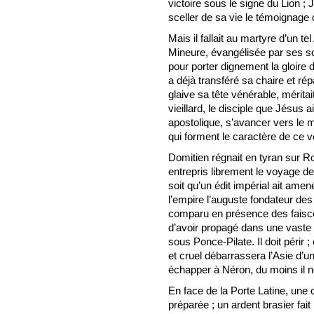
victoire sous le signe du Lion ; 
sceller de sa vie le témoignage q
Mais il fallait au martyre d’un te
Mineure, évangélisée par ses soi
pour porter dignement la gloire
a déjà transféré sa chaire et r
glaive sa tête vénérable, mérita
vieillard, le disciple que Jésus 
apostolique, s’avancer vers le 
qui forment le caractère de ce v
Domitien régnait en tyran sur R
entrepris librement le voyage de l
soit qu’un édit impérial ait ame
l’empire l’auguste fondateur des
comparu en présence des faiscea
d’avoir propagé dans une vaste p
sous Ponce-Pilate. Il doit périr 
et cruel débarrassera l’Asie d’un 
échapper à Néron, du moins il n
En face de la Porte Latine, une 
préparée ; un ardent brasier fai