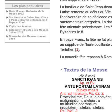
Les plus populaires
La basilique de Saint-Jean-devan
Latine remonte au début du VIe 
Ordo Missæ - Ordinaire de la
Messe 1962
l’anniversaire de sa dédicace est
Sts Nazaire et Celse, Mm, Victor
I, Pape et Martyr, et Innoncent I,
sacramentaire grégorien. La date
Pape et Conf.
fête orientale préexistante. Les 
Vigile des Apôtres
Calendrier et textes des Messes
Byzantins le 8.
Juillet 2026
Dimanche des Rameaux avant
En pays Franc, la fête ne fut pl
1955
au supplice de l’huile bouillante
Tertullien
[
1
]
.
La nouvelle fête repassa à Rom
Textes de la Messe
die 6 maii
SANCTI IOANNIS
Ap. et Ev.
ANTE PORTAM LATINAM
duplex maius
Ant. ad Introitum.
Ps. 63, 3.
Protexísti me, Deus, a convént
malignántium, allelúia : a
multitúdine operántium
iniquitátem, allelúia, allelúia.
Ps. Ibid., 2.