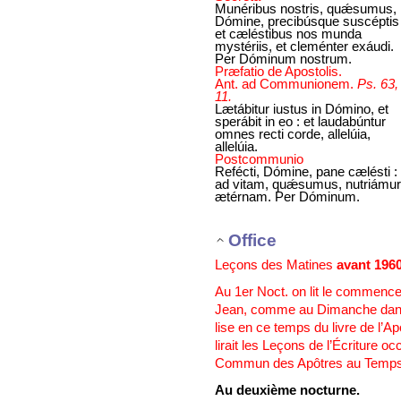
Munéribus nostris, quǽsumus,
Dómine, precibúsque suscéptis 
et cæléstibus nos munda
mystériis, et cleménter exáudi.
Per Dóminum nostrum.
Præfatio de Apostolis.
Ant. ad Communionem.
Ps. 63,
11.
Lætábitur iustus in Dómino, et
sperábit in eo : et laudabúntur
omnes recti corde, allelúia,
allelúia.
Postcommunio
Refécti, Dómine, pane cælésti :
ad vitam, quǽsumus, nutriámur
ætérnam. Per Dóminum.
Office
Leçons des Matines
avant 196
Au 1er Noct. on lit le commence
Jean, comme au Dimanche dans 
lise en ce temps du livre de l’A
lirait les Leçons de l’Écriture o
Commun des Apôtres au Temps
Au deuxième nocturne.