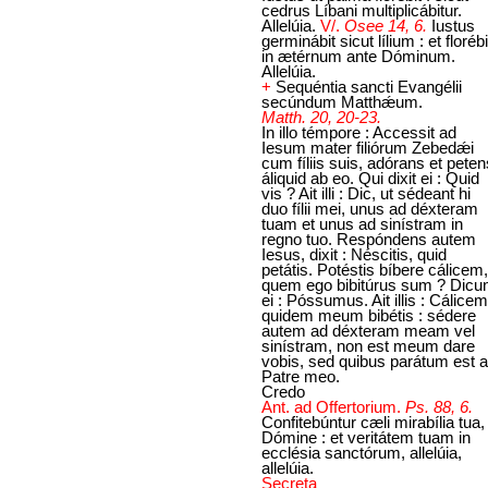
cedrus Líbani multiplicábitur.
Allelúia.
V/.
Osee 14, 6.
Iustus
germinábit sicut lílium : et florébi
in ætérnum ante Dóminum.
Allelúia.
+
Sequéntia sancti Evangélii
secúndum Matthǽum.
Matth. 20, 20-23.
In illo témpore : Accessit ad
Iesum mater filiórum Zebedǽi
cum fíliis suis, adórans et peten
áliquid ab eo. Qui dixit ei : Quid
vis ? Ait illi : Dic, ut sédeant hi
duo fílii mei, unus ad déxteram
tuam et unus ad sinístram in
regno tuo. Respóndens autem
Iesus, dixit : Néscitis, quid
petátis. Potéstis bíbere cálicem,
quem ego bibitúrus sum ? Dicu
ei : Póssumus. Ait illis : Cálicem
quidem meum bibétis : sédere
autem ad déxteram meam vel
sinístram, non est meum dare
vobis, sed quibus parátum est a
Patre meo.
Credo
Ant. ad Offertorium.
Ps. 88, 6.
Confitebúntur cæli mirabília tua,
Dómine : et veritátem tuam in
ecclésia sanctórum, allelúia,
allelúia.
Secreta