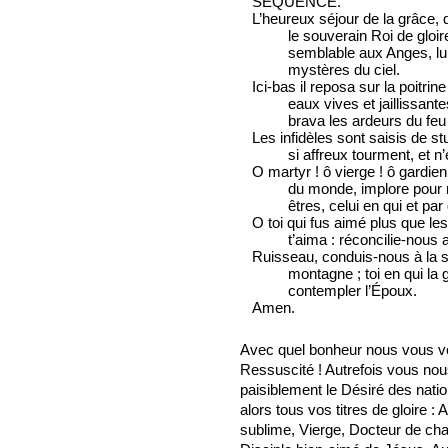
SÉQUENCE.
L’heureux séjour de la grâce, 
le souverain Roi de gloir
semblable aux Anges, lu
mystères du ciel.
Ici-bas il reposa sur la poitri
eaux vives et jaillissante
brava les ardeurs du feu
Les infidèles sont saisis de st
si affreux tourment, et n’
O martyr ! ô vierge ! ô gardien 
du monde, implore pour no
êtres, celui en qui et par 
O toi qui fus aimé plus que les
t’aima : réconcilie-nous a
Ruisseau, conduis-nous à la so
montagne ; toi en qui la g
contempler l’Époux.
Amen.
Avec quel bonheur nous vous voy
Ressuscité ! Autrefois vous nou
paisiblement le Désiré des nati
alors tous vos titres de gloire :
sublime, Vierge, Docteur de cha