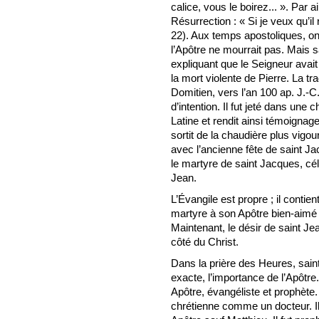
calice, vous le boirez... ». Par a
Résurrection : « Si je veux qu’il
22). Aux temps apostoliques, on 
l’Apôtre ne mourrait pas. Mais s
expliquant que le Seigneur avait 
la mort violente de Pierre. La tr
Domitien, vers l’an 100 ap. J.-C.
d’intention. Il fut jeté dans une 
Latine et rendit ainsi témoignage
sortit de la chaudière plus vigou
avec l’ancienne fête de saint Ja
le martyre de saint Jacques, cél
Jean.
L’Évangile est propre ; il contie
martyre à son Apôtre bien-aimé 
Maintenant, le désir de saint Jea
côté du Christ.
Dans la prière des Heures, sain
exacte, l’importance de l’Apôtre.
Apôtre, évangéliste et prophète. 
chrétienne comme un docteur. Il 