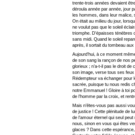
trente-trois années devaient êt
déroula année par année, jour par 
les hommes, dans leur malice, se 
On était au milieu du jour, lorsq
ne voulut pas que le soleil éclair
triomphe. D’épaisses ténèbres cou
sans midi. Quand le soleil reparut
après, il sortait du tombeau aux
Aujourd’hui, à ce moment mêm
de son sang la rançon de nos pé
glorieux ; n’a-t-il pas le droit de
son image, verse tous ses feux 
Rédempteur va échanger pour le 
sacrée, puisque tu nous redis ch
notre Emmanuel ! Gloire à toi pou
de l’homme par la croix, et ren
Mais n’êtes-vous pas aussi vou
de justice ! Cette plénitude de l
de l’amour éternel qui seul peut
nous, sinon en vous qui êtes ven
glaces ? Dans cette espérance,