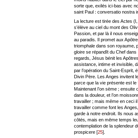
sorte que, exilés ici-bas avec n
saint Paul : conversatio nostra i
La lecture est tirée des Actes (I,
s’élève au ciel du mont des Oli
Passion, et par là il nous ensei
au paradis. Il promet aux Apôtre
triomphale dans son royaume, pa
gloire se répandît du Chef dans
regards, Jésus bénit les Apôtres
assistance, intime et invisible,
par l’opération du Saint-Esprit, é
Divin Père. Les Anges invitent l
parce que la vie présente est le
Maintenant l’on sème ; ensuite
dans la douleur, et l’on moisson
travailler ; mais même en ceci 
travailler comme font les Anges,
garde à notre endroit. Ils nous 
côtés, mais en même temps leur 
contemplation de la splendeur d
prospicere
[
25
]
.