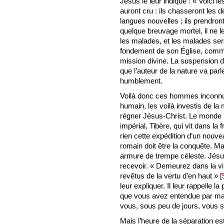
Jésus le leur indique : « Voici 
auront cru : ils chasseront les
langues nouvelles ; ils prendront
quelque breuvage mortel, il ne l
les malades, et les malades ser
fondement de son Église, comme 
mission divine. La suspension 
que l’auteur de la nature va parle
humblement.
Voilà donc ces hommes inconn
humain, les voilà investis de la m
régner Jésus-Christ. Le monde i
impérial, Tibère, qui vit dans l
rien cette expédition d’un nouvea
romain doit être la conquête. Ma
armure de trempe céleste. Jésu
recevoir. « Demeurez dans la vill
revêtus de la vertu d’en haut »
[
leur expliquer. Il leur rappelle 
que vous avez entendue par ma 
vous, sous peu de jours, vous s
Mais l’heure de la séparation es