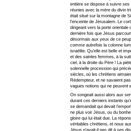
entière se dispose à suivre ses 
réunies avec la mère du divin tr
était situé sur la montagne de S
l’enceinte de Jérusalem. Le cortè
dirigeant vers la porte orientale
dernière fois que Jésus parcourt 
désormais aux yeux de ce peuple 
comme autrefois la colonne lumi
israélite. Qu’elle est belle et 
et des saintes femmes, à la suit
ciel, à la droite du Père ! La pi
solennelle procession qui précé
siècles, où les chrétiens aimai
Rédempteur, et ne savaient pa
vagues notions qui ne peuvent 
On songeait aussi alors aux se
durant ces derniers instants qu’e
se demandait qui devait l’empor
ne plus voir Jésus, ou du bonheur 
gloire qui lui était due. La rép
véritables chrétiens, et nous a
Jésus n’avait-il pas dit à ses d