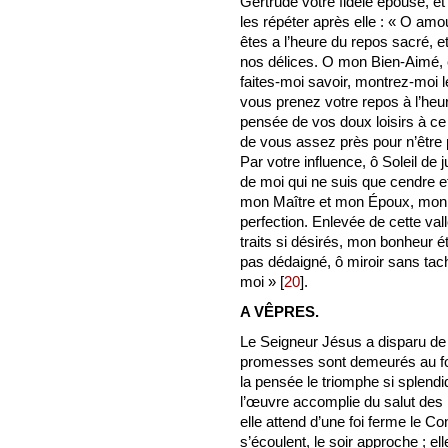
Gertrude votre fidèle épouse, et 
les répéter après elle : « O amou
êtes a l’heure du repos sacré, et
nos délices. O mon Bien-Aimé, é
faites-moi savoir, montrez-moi l
vous prenez votre repos à l’he
pensée de vos doux loisirs à ce
de vous assez près pour n’être
Par votre influence, ô Soleil de j
de moi qui ne suis que cendre 
mon Maître et mon Époux, mon âm
perfection. Enlevée de cette va
traits si désirés, mon bonheur é
pas dédaigné, ô miroir sans tac
moi »
[
20
]
.
A VÊPRES.
Le Seigneur Jésus a disparu de 
promesses sont demeurés au fond
la pensée le triomphe si splend
l’œuvre accomplie du salut des
elle attend d’une foi ferme le 
s’écoulent, le soir approche ; e