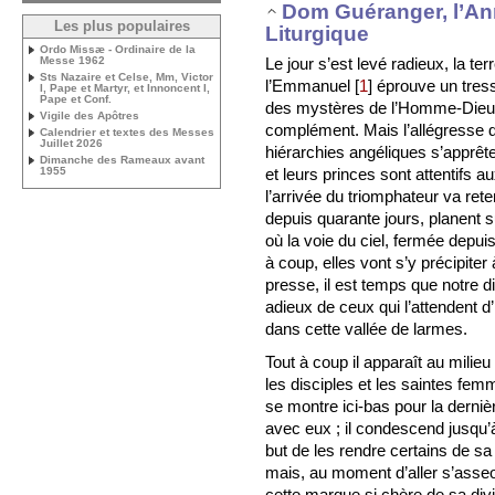
Dom Guéranger, l’A
Les plus populaires
Liturgique
Ordo Missæ - Ordinaire de la
Le jour s’est levé radieux, la te
Messe 1962
Sts Nazaire et Celse, Mm, Victor
l’Emmanuel
[
1
]
éprouve un tressa
I, Pape et Martyr, et Innoncent I,
Pape et Conf.
des mystères de l’Homme-Dieu es
Vigile des Apôtres
complément. Mais l’allégresse de
Calendrier et textes des Messes
Juillet 2026
hiérarchies angéliques s’apprêten
Dimanche des Rameaux avant
et leurs princes sont attentifs a
1955
l’arrivée du triomphateur va ret
depuis quarante jours, planent 
où la voie du ciel, fermée depuis
à coup, elles vont s’y précipiter
presse, il est temps que notre d
adieux de ceux qui l’attendent d’
dans cette vallée de larmes.
Tout à coup il apparaît au milieu
les disciples et les saintes fe
se montre ici-bas pour la derniè
avec eux ; il condescend jusqu’à
but de les rendre certains de sa r
mais, au moment d’aller s’asseoir
cette marque si chère de sa divi