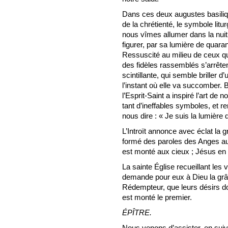
Dans ces deux augustes basili
de la chrétienté, le symbole litu
nous vîmes allumer dans la nuit d
figurer, par sa lumière de quaran
Ressuscité au milieu de ceux qu
des fidèles rassemblés s’arrêt
scintillante, qui semble briller 
l’instant où elle va succomber. 
l’Esprit-Saint a inspiré l’art de 
tant d’ineffables symboles, et r
nous dire : « Je suis la lumière
L’Introït annonce avec éclat la 
formé des paroles des Anges au
est monté aux cieux ; Jésus en 
La sainte Église recueillant les
demande pour eux à Dieu la grâc
Rédempteur, que leurs désirs do
est monté le premier.
ÉPÎTRE.
Nous venons d’assister, en suiva