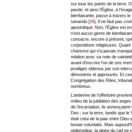
sur tous les points de la terre. D
parole, et ainsi l’Église, à l’ima
bienfaisante, passe à travers le
sanando
[
26
]
. Il ne faut pas cr
apostolique. Non, l’Église est enc
n’est aucun genre de bienfaisance
consacre, encore à présent, s
corporations religieuses. Quant 
charisme qui n’a jamais manqué à 
relation avec sa note de saintet
avant d’inscrire l’un de ses me
prodiges obtenus par son interc
démontrés et approuvés. Et ces
Congrégation des Rites, tribunal
nombreux.
L’antienne de l’offertoire provi
milieu de la jubilation des anges
de l’incarnation, ils annonçaient 
Deo ; sur la terre, tandis que le
était celui de la paix entre Dieu
bonae voluntatis. Mais aujourd’
rédemption, la gloire du ciel se r