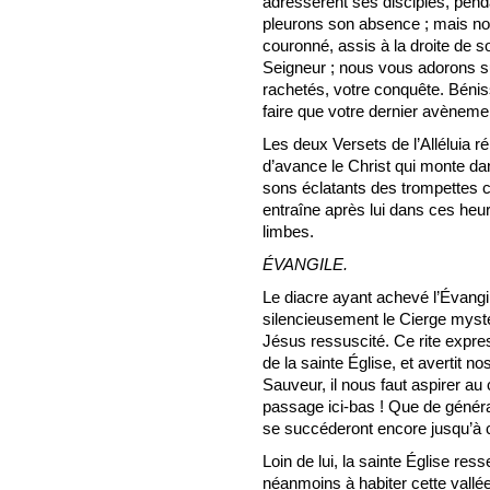
adressèrent ses disciples, penda
pleurons son absence ; mais nou
couronné, assis à la droite de 
Seigneur ; nous vous adorons s
rachetés, votre conquête. Bénis
faire que votre dernier avènement
Les deux Versets de l’Alléluia r
d’avance le Christ qui monte da
sons éclatants des trompettes c
entraîne après lui dans ces heure
limbes.
ÉVANGILE.
Le diacre ayant achevé l’Évangil
silencieusement le Cierge mysté
Jésus ressuscité. Ce rite exp
de la sainte Église, et avertit
Sauveur, il nous faut aspirer au 
passage ici-bas ! Que de génér
se succéderont encore jusqu’à c
Loin de lui, la sainte Église ress
néanmoins à habiter cette vallée 