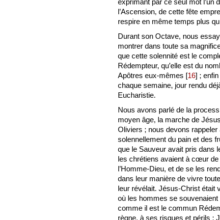
exprimant par ce seul mot l’un d
l’Ascension, de cette fête empre
respire en même temps plus qu’a
Durant son Octave, nous essaye
montrer dans toute sa magnifice
que cette solennité est le comp
Rédempteur, qu’elle est du nombr
Apôtres eux-mêmes
[
16
]
; enfin
chaque semaine, jour rendu déjà s
Eucharistie.
Nous avons parlé de la processio
moyen âge, la marche de Jésus 
Oliviers ; nous devons rappeler 
solennellement du pain et des f
que le Sauveur avait pris dans 
les chrétiens avaient à cœur de r
l’Homme-Dieu, et de se les rendr
dans leur manière de vivre toute
leur révélait. Jésus-Christ étai
où les hommes se souvenaient s
comme il est le commun Rédemp
règne, à ses risques et périls ; 