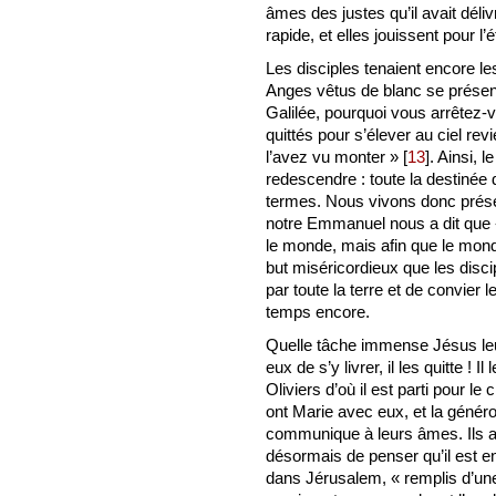
âmes des justes qu’il avait déli
rapide, et elles jouissent pour l
Les disciples tenaient encore le
Anges vêtus de blanc se présent
Galilée, pourquoi vous arrêtez-
quittés pour s’élever au ciel r
l’avez vu monter »
[
13
]
. Ainsi, 
redescendre : toute la destinée 
termes. Nous vivons donc prése
notre Emmanuel nous a dit que «
le monde, mais afin que le mond
but miséricordieux que les disci
par toute la terre et de convier
temps encore.
Quelle tâche immense Jésus leur
eux de s’y livrer, il les quitte !
Oliviers d’où il est parti pour le
ont Marie avec eux, et la génér
communique à leurs âmes. Ils ai
désormais de penser qu’il est en
dans Jérusalem, « remplis d’une 