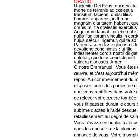
ORATIO.
Unigenite Dei Filius, qui devicta
morte de terrenis ad cœlestia
transitum faciens, quasi filius
hominis apparens, in throno
magnam claritatem habens, q
omnis militia cœlestis exercitus
Angelorum laudat : præbe nobis,
nullis flagitiorum vinculis in cord
hujus sæculi illigemur, qui te ad
Patrem ascendisse gloriosa fide
devotione concinimus ; ut illic
indesinenter cordis nostri dirigat
obtutus, quo tu ascendisti post
vulnera gloriosus. Amen.
O notre Emmanuel ! Vous êtes d
œuvre, et c’est aujourd’hui mê
repos. Au commencement du mon
disposer toutes les parties de c
quoi vous rentrâtes dans votre r
de relever votre œuvre tombée p
vous fit passer, durant le cours
sublime d’actes à l’aide desquel
rétablissement au degré de saint
Vous n’avez rien oublié, ô Jésus
dans les conseils de la glorieus
annoncé de vous. Votre triomph