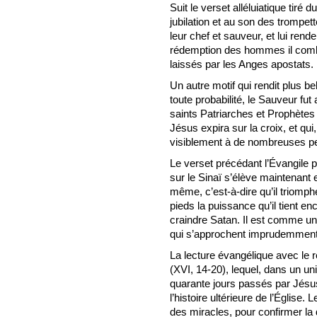
Suit le verset alléluiatique tiré
jubilation et au son des trompet
leur chef et sauveur, et lui ren
rédemption des hommes il combl
laissés par les Anges apostats.
Un autre motif qui rendit plus be
toute probabilité, le Sauveur f
saints Patriarches et Prophètes
Jésus expira sur la croix, et qu
visiblement à de nombreuses p
Le verset précédant l’Évangile 
sur le Sinaï s’élève maintenant e
même, c’est-à-dire qu’il triomph
pieds la puissance qu’il tient e
craindre Satan. Il est comme un
qui s’approchent imprudemment 
La lecture évangélique avec le r
(XVI, 14-20), lequel, dans un uni
quarante jours passés par Jésu
l’histoire ultérieure de l’Église.
des miracles, pour confirmer la d