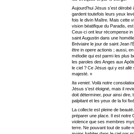
Aujourd’hui Jésus s’est dérobé à
gardent toutefois leurs yeux levé
fois le divin Maître. Mais cette
vision béatifique du Paradis, es
Ceux-ci ont leur récompense in
saint Augustin dans une homélie c
Bréviaire le jour de saint Jean l
être in opere actionis ; aussi, en 
mélodie qui est parmi les plus be
les paroles des Anges aux Apôt
le ciel ? Ce Jésus qui y est al
majesté. »
Ita veniet
. Voilà notre consolatio
Jésus s’est éloigné, mais il rev
doit déterminer, pour ainsi dire, 
palpitant et les yeux de la foi fix
La collecte est pleine de beauté
préparer une place. Il est notre
violence que ses membres mysti
terre. Ne pouvant tout de suite
moins habiter dans le ciel par n