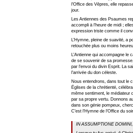
l’Office des Vêpres, elle repas
jour.
Les Antiennes des Psaumes repro
accompli à l’heure de midi ; el
expression triste comme il conv
L’Hymne, pleine de suavité, a po
retouchée plus ou moins heureu
L’Antienne qui accompagne le ca
de se souvenir de sa promesse,
par l’envoi du divin Esprit. La s
l’arrivée du don céleste.
Nous entendrons, dans tout le c
Églises de la chrétienté, céléb
même sentiment, le médiateur d
par sa propre vertu. Donnons auj
dans son génie pompeux, cherc
C’est l’Hymne de l’Office du soir
IN ASSUMPTIONE DOMINI,
Lorsque tu fus arrivé, ô Chris