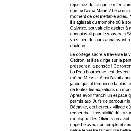
réjouiriez de ce que je m’en va
que ne l’aima Marie ? Le cœur d
moment de cet ineffable adieu.
il s’agissait du triomphe dû à so
Calvaire, pouvait-elle aspirer à a
connaissait pour le souverain Se
vu si peu de jours auparavant r
douleurs.
Le cortège sacré a traversé la va
Cédron, et il se dirige sur la p
pressent à la pensée ! Ce torren
bu l’eau bourbeuse, est devenu a
même Messie. Ainsi l’avait ann
jardin qui fut témoin de la plus t
de toutes les expiations du mond
Après avoir franchi un espace qu
permis aux Juifs de parcourir le 
Béthanie, cet heureux village où
recherchait l’hospitalité dé Laz
montagne des Oliviers on avait 
superbe avec son temple et ses 
patrie terrestre fait encore ba