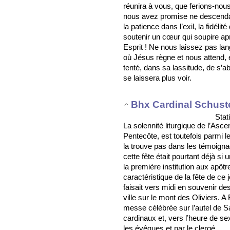
réunira à vous, que ferions-nous
nous avez promise ne descendait
la patience dans l’exil, la fidél
soutenir un cœur qui soupire ap
Esprit ! Ne nous laissez pas lang
où Jésus règne et nous attend, 
tenté, dans sa lassitude, de s’
se laissera plus voir.
Bhx Cardinal Schust
Stat
La solennité liturgique de l’Asc
Pentecôte, est toutefois parmi l
la trouve pas dans les témoign
cette fête était pourtant déjà si 
la première institution aux apôt
caractéristique de la fête de ce 
faisait vers midi en souvenir 
ville sur le mont des Oliviers. A
messe célébrée sur l’autel de Sa
cardinaux et, vers l’heure de s
les évêques et par le clergé.