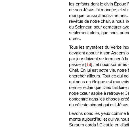
les enfants dont le divin Époux 
de son Jésus lui manque, et si 
manquer aussi à nous-mêmes. O
revêtus de notre chair, a nous n
du Seigneur, pour demeurer avec
seulement alors, que nous aurons
créés.
Tous les mystères du Verbe inca
devaient aboutir à son Ascensio
par jour doivent se terminer à l
passe »
[
19
]
; et nous sommes en
Chef. En lui est notre vie, notre 
chercher ailleurs. Tout ce qui n
qui nous en éloigne est mauvais
dernier éclair que Dieu fait luir
notre cœur aspire à retrouver Jésus
concentré dans les choses créées
du céleste aimant qui est Jésus, 
Levons donc les yeux comme les 
monte aujourd’hui et qui va nou
Sursum corda ! C’est le cri d’a