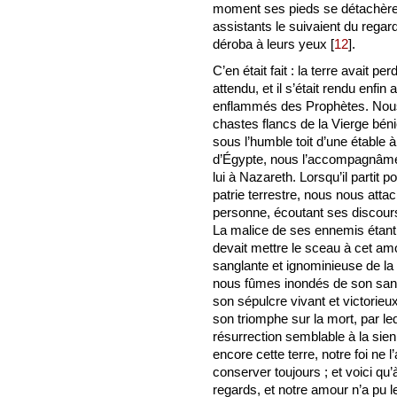
moment ses pieds se détachèrent d
assistants le suivaient du regard
déroba à leurs yeux
[
12
]
.
C’en était fait : la terre avait 
attendu, et il s’était rendu enf
enflammés des Prophètes. Nous 
chastes flancs de la Vierge bén
sous l’humble toit d’une étable 
d’Égypte, nous l’accompagnâmes
lui à Nazareth. Lorsqu’il partit
patrie terrestre, nous nous at
personne, écoutant ses discours
La malice de ses ennemis étant 
devait mettre le sceau à cet amour
sanglante et ignominieuse de la 
nous fûmes inondés de son sang d
son sépulcre vivant et victorieu
son triomphe sur la mort, par leq
résurrection semblable à la sienn
encore cette terre, notre foi ne 
conserver toujours ; et voici q
regards, et notre amour n’a pu l