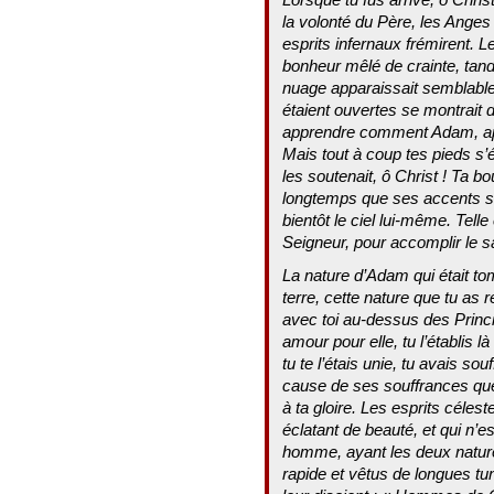
la volonté du Père, les Anges
esprits infernaux frémirent. 
bonheur mêlé de crainte, tandi
nuage apparaissait semblable à
étaient ouvertes se montrait da
apprendre comment Adam, apr
Mais tout à coup tes pieds s
les soutenait, ô Christ ! Ta 
longtemps que ses accents se 
bientôt le ciel lui-même. Tell
Seigneur, pour accomplir le 
La nature d’Adam qui était t
terre, cette nature que tu as r
avec toi au-dessus des Princ
amour pour elle, tu l’établis
tu te l’étais unie, tu avais souf
cause de ses souffrances que 
à ta gloire. Les esprits céle
éclatant de beauté, et qui n
homme, ayant les deux natur
rapide et vêtus de longues tu