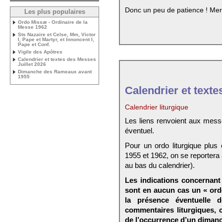
Donc un peu de patience ! Mer
Les plus populaires
Ordo Missæ - Ordinaire de la
Messe 1962
Sts Nazaire et Celse, Mm, Victor
I, Pape et Martyr, et Innoncent I,
Pape et Conf.
Vigile des Apôtres
Calendrier et textes des Messes
Juillet 2026
Dimanche des Rameaux avant
1955
Calendrier et texte
Calendrier liturgique
Les liens renvoient aux mess
éventuel.
Pour un ordo liturgique plus
1955 et 1962, on se reportera
au bas du calendrier).
Les indications concernant 
sont en aucun cas un « ord
la présence éventuelle 
commentaires liturgiques,
de l’occurrence d’un dimanc