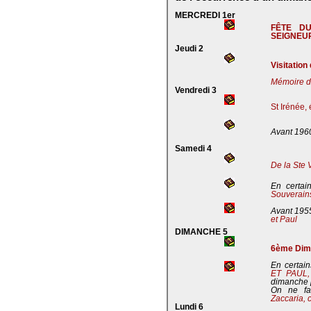
MERCREDI 1er
FÊTE D
SEIGNEU
Jeudi 2
Visitation
Mémoire de
Vendredi 3
St Irénée,
Avant 196
Samedi 4
De la Ste 
En certai
Souverains
Avant 195
et Paul
DIMANCHE 5
6ème Dima
En certain
ET PAUL
dimanche 
On ne fa
Zaccaria, 
Lundi 6