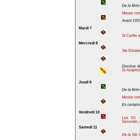
De la férie
Messe com
Avant 195
Mardi 7
St Cyrille
Mercredi 8
Ste Elisab
Diocèse de
St Auspic
Jeudi 9
De la férie
Messe com
En certains
Vendredi 10
Les SS. S
Seconde, v
Samedi 11
De la Ste 