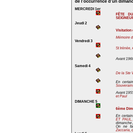
de l’occurrence d’un dimanc
MERCREDI 1er
FÊTE D
SEIGNEU
Jeudi 2
Visitation
Mémoire de
Vendredi 3
St Irénée,
Avant 196
Samedi 4
De la Ste 
En certai
Souverains
Avant 195
et Paul
DIMANCHE 5
6ème Dima
En certain
ET PAUL
dimanche 
On ne fa
Zaccaria, 