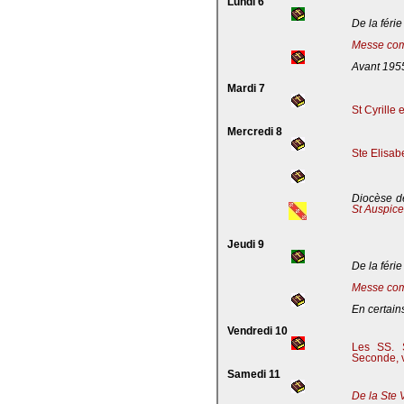
Lundi 6
De la férie
Messe com
Avant 195
Mardi 7
St Cyrille
Mercredi 8
Ste Elisab
Diocèse de
St Auspic
Jeudi 9
De la férie
Messe com
En certains
Vendredi 10
Les SS. S
Seconde, v
Samedi 11
De la Ste 