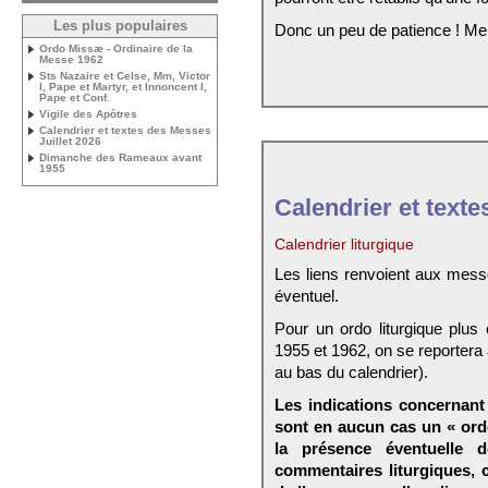
Les plus populaires
Donc un peu de patience ! Me
Ordo Missæ - Ordinaire de la
Messe 1962
Sts Nazaire et Celse, Mm, Victor
I, Pape et Martyr, et Innoncent I,
Pape et Conf.
Vigile des Apôtres
Calendrier et textes des Messes
Juillet 2026
Dimanche des Rameaux avant
1955
Calendrier et texte
Calendrier liturgique
Les liens renvoient aux mess
éventuel.
Pour un ordo liturgique plus
1955 et 1962, on se reportera
au bas du calendrier).
Les indications concernant 
sont en aucun cas un « ord
la présence éventuelle 
commentaires liturgiques,