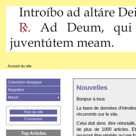
Accueil du site
Calendrier liturgique
Nouvelles
Magistère
Missel
Bonjour à tous
La base de données d’introib
Plan du site
récurrents sur le site.
Connexion
Celui doit donc être réinstall
de plus de 1000 articles. E
Top Articles
pourront être rétablis qu’une fo